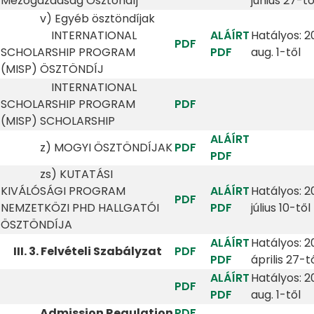
Mezőgazdaság Ösztöndíj
június 27-tő
v) Egyéb ösztöndíjak
INTERNATIONAL
ALÁÍRT
Hatályos: 2
PDF
SCHOLARSHIP PROGRAM
PDF
aug. 1-től
(MISP) ÖSZTÖNDÍJ
INTERNATIONAL
SCHOLARSHIP PROGRAM
PDF
(MISP) SCHOLARSHIP
ALÁÍRT
z) MOGYI ÖSZTÖNDÍJAK
PDF
PDF
zs) KUTATÁSI
KIVÁLÓSÁGI PROGRAM
ALÁÍRT
Hatályos: 2
PDF
NEMZETKÖZI PHD HALLGATÓI
PDF
július 10-től
ÖSZTÖNDÍJA
ALÁÍRT
Hatályos: 2
III. 3. Felvételi Szabályzat
PDF
PDF
április 27-t
ALÁÍRT
Hatályos: 2
PDF
PDF
aug. 1-től
Admission Regulation
PDF