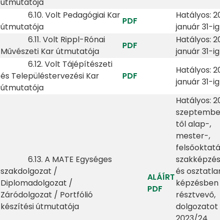
útmutatója
6.10. Volt Pedagógiai Kar
Hatályos: 2
PDF
útmutatója
január 31-ig
6.11. Volt Rippl-Rónai
Hatályos: 2
PDF
Művészeti Kar útmutatója
január 31-ig
6.12. Volt Tájépítészeti
Hatályos: 2
és Településtervezési Kar
PDF
január 31-ig
útmutatója
Hatályos: 2
szeptember
től alap-,
mester-,
felsőoktatá
6.13. A MATE Egységes
szakképzé
szakdolgozat /
és osztatla
ALÁÍRT
Diplomadolgozat /
képzésben
PDF
Záródolgozat / Portfólió
résztvevő,
készítési útmutatója
dolgozatot
2023/24.