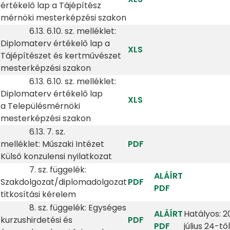
értékelő lap a Tájépítész
mérnöki mesterképzési szakon
6.13. 6.10. sz. melléklet:
Diplomaterv értékelő lap a
XLS
Tájépítészet és kertművészet
mesterképzési szakon
6.13. 6.10. sz. melléklet:
Diplomaterv értékelő lap
XLS
a Településmérnöki
mesterképzési szakon
6.13. 7. sz.
melléklet: Műszaki Intézet
PDF
Külső konzulensi nyilatkozat
7. sz. függelék:
ALÁÍRT
Szakdolgozat/diplomadolgozat
PDF
PDF
titkosítási kérelem
8. sz. függelék: Egységes
ALÁÍRT
Hatályos: 2
kurzushirdetési és
PDF
PDF
július 24-től