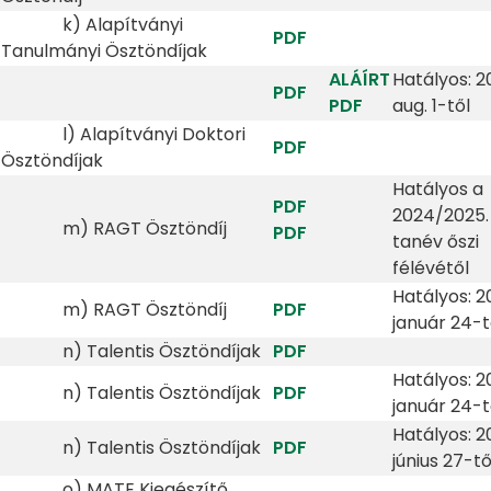
k) Alapítványi
PDF
Tanulmányi Ösztöndíjak
ALÁÍRT
Hatályos: 2
PDF
PDF
aug. 1-től
l) Alapítványi Doktori
PDF
Ösztöndíjak
Hatályos a
PDF
2024/2025.
m) RAGT Ösztöndíj
PDF
tanév őszi
félévétől
Hatályos: 2
m) RAGT Ösztöndíj
PDF
január 24-t
n) Talentis Ösztöndíjak
PDF
Hatályos: 2
n) Talentis Ösztöndíjak
PDF
január 24-t
Hatályos: 2
n) Talentis Ösztöndíjak
PDF
június 27-tő
o) MATE Kiegészítő