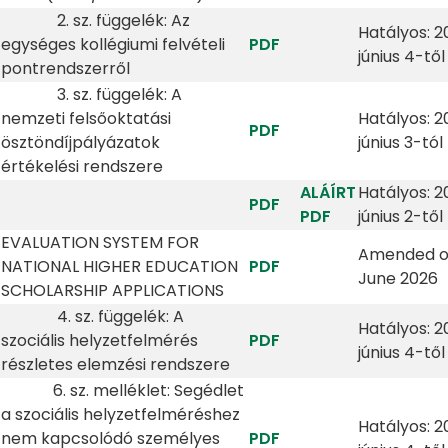
2. sz. függelék: Az
Hatályos: 2
egységes kollégiumi felvételi
PDF
június 4-től
pontrendszerről
3. sz. függelék: A
nemzeti felsőoktatási
Hatályos: 2
PDF
ösztöndíjpályázatok
június 3-tól
értékelési rendszere
ALÁÍRT
Hatályos: 2
PDF
PDF
június 2-től
EVALUATION SYSTEM FOR
Amended o
NATIONAL HIGHER EDUCATION
PDF
June 2026
SCHOLARSHIP APPLICATIONS
4. sz. függelék: A
Hatályos: 2
szociális helyzetfelmérés
PDF
június 4-től
részletes elemzési rendszere
6. sz. melléklet: Segédlet
a szociális helyzetfelméréshez
Hatályos: 2
nem kapcsolódó személyes
PDF