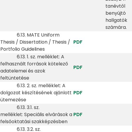
tanévtől
benyújtó
hallgatók
számára.
6.13. MATE Uniform
Thesis / Dissertation / Thesis /
PDF
Portfolio Guidelines
6.13. 1. sz. melléklet: A
felhasznált források kötelező
PDF
adatelemei és azok
feltüntetése
6.13. 2. sz. melléklet: A
dolgozat készítésének ajánlott
PDF
ütemezése
6.13. 3.1. sz.
melléklet: Speciális elvárások a
PDF
felsőoktatási szakképzésben
6.13. 3.2. sz.