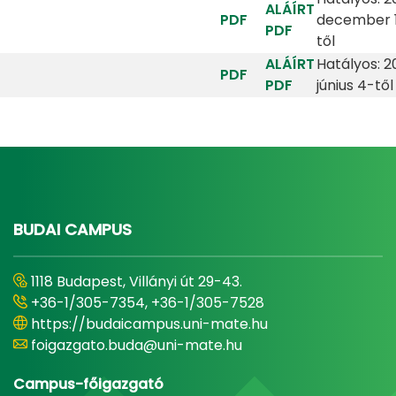
ALÁÍRT
PDF
december 
PDF
től
ALÁÍRT
Hatályos: 2
PDF
PDF
június 4-től
BUDAI CAMPUS
1118 Budapest, Villányi út 29-43.
+36-1/305-7354, +36-1/305-7528
https://budaicampus.uni-mate.hu
foigazgato.buda@uni-mate.hu
Campus-főigazgató