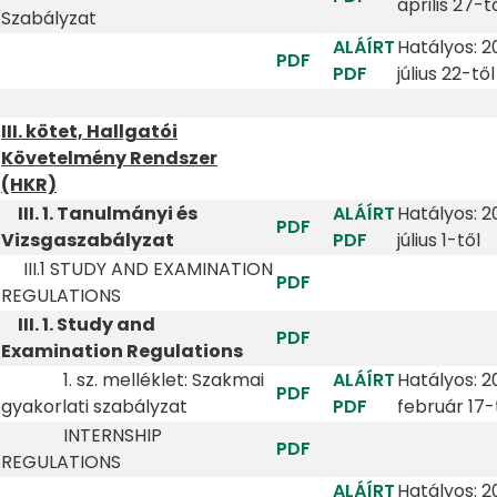
április 27-t
Szabályzat
ALÁÍRT
Hatályos: 2
PDF
PDF
július 22-től
III. kötet,
Hallgatói
Követelmény Rendszer
(HKR)
III. 1. Tanulmányi és
ALÁÍRT
Hatályos: 2
PDF
Vizsgaszabályzat
PDF
július 1-től
III.1 STUDY AND EXAMINATION
PDF
REGULATIONS
III. 1. Study and
PDF
Examination Regulations
1. sz. melléklet: Szakmai
ALÁÍRT
Hatályos: 2
PDF
gyakorlati szabályzat
PDF
február 17-
INTERNSHIP
PDF
REGULATIONS
ALÁÍRT
Hatályos: 2