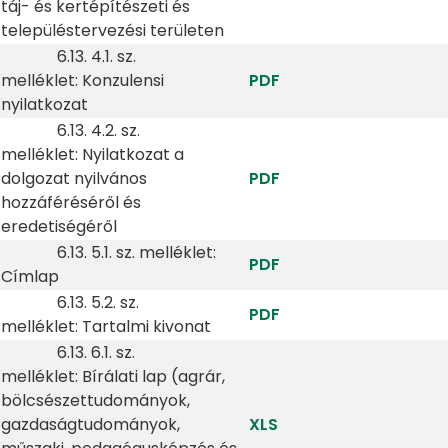
táj- és kertépítészeti és
településtervezési területen
6.13. 4.1. sz.
melléklet: Konzulensi
PDF
nyilatkozat
6.13. 4.2. sz.
melléklet: Nyilatkozat a
dolgozat nyilvános
PDF
hozzáféréséről és
eredetiségéről
6.13. 5.1. sz. melléklet:
PDF
Címlap
6.13. 5.2. sz.
PDF
melléklet: Tartalmi kivonat
6.13. 6.1. sz.
melléklet: Bírálati lap (agrár,
bölcsészettudományok,
gazdaságtudományok,
XLS