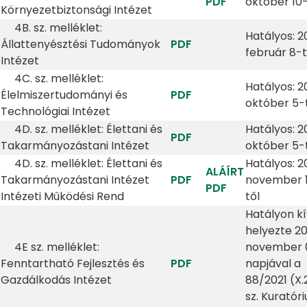
PDF
október 10-
Környezetbiztonsági Intézet
4B. sz. melléklet:
Hatályos: 2
Állattenyésztési Tudományok
PDF
február 8-t
Intézet
4C. sz. melléklet:
Hatályos: 2
Élelmiszertudományi és
PDF
október 5-
Technológiai Intézet
4D. sz. melléklet: Élettani és
Hatályos: 2
PDF
Takarmányozástani Intézet
október 5-
4D. sz. melléklet: Élettani és
Hatályos: 2
ALÁÍRT
Takarmányozástani Intézet
PDF
november 
PDF
Intézeti Működési Rend
től
Hatályon kí
helyezte 20
4E sz. melléklet:
november 0
Fenntartható Fejlesztés és
PDF
napjával a
Gazdálkodás Intézet
88/2021 (X.2
sz. Kuratór