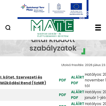
Ugrás a fő tartalomhoz
Minőségügy
Kuratórium által kiad
Kuratórium
MAGYAR AGRÁR- ÉS
ÉLETTUDOMÁNYI EGYETEM
által kiadott
szabályzatok
Utolsó frissítés: 2026 július 23.
Hatályos: 2
I. kötet, Szervezeti és
ALÁÍRT
PDF
november 
Működési Rend (SzMR)
PDF
től
ALÁÍRT
Hatályos: 2
PDF
PDF
január 1-jét
ALÁÍRT
Hatályos: 2