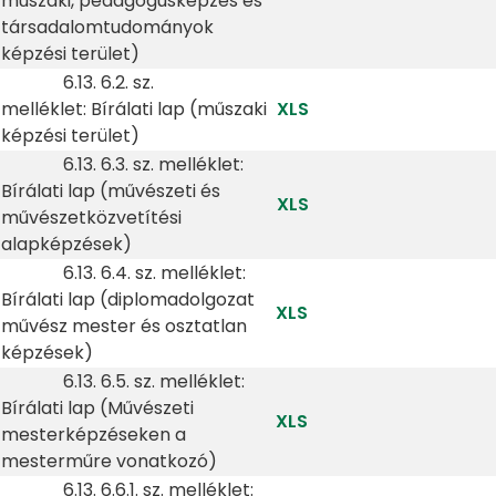
műszaki, pedagógusképzés és
társadalomtudományok
képzési terület)
6.13. 6.2. sz.
melléklet: Bírálati lap (műszaki
XLS
képzési terület)
6.13. 6.3. sz. melléklet:
Bírálati lap (művészeti és
XLS
művészetközvetítési
alapképzések)
6.13. 6.4. sz. melléklet:
Bírálati lap (diplomadolgozat
XLS
művész mester és osztatlan
képzések)
6.13. 6.5. sz. melléklet:
Bírálati lap (Művészeti
XLS
mesterképzéseken a
mesterműre vonatkozó)
6.13. 6.6.1. sz. melléklet: