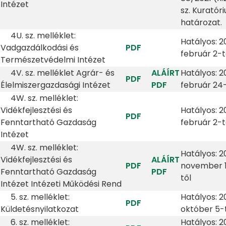
Intézet
sz. Kuratór
határozat.
4U. sz. melléklet:
Hatályos: 2
Vadgazdálkodási és
PDF
február 2-t
Természetvédelmi Intézet
4V. sz. melléklet Agrár- és
ALÁÍRT
Hatályos: 2
PDF
Élelmiszergazdasági Intézet
PDF
február 24-
4W. sz. melléklet:
Vidékfejlesztési és
Hatályos: 2
PDF
Fenntartható Gazdaság
február 2-t
Intézet
4W. sz. melléklet:
Hatályos: 2
Vidékfejlesztési és
ALÁÍRT
PDF
november 
Fenntartható Gazdaság
PDF
től
Intézet
Intézeti Működési Rend
5. sz. melléklet:
Hatályos: 2
PDF
Küldetésnyilatkozat
október 5-
6. sz. melléklet:
Hatályos: 2