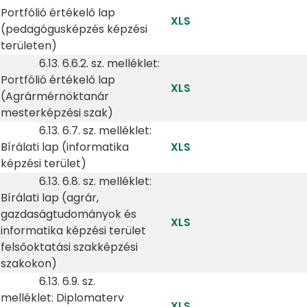
Portfólió értékelő lap
XLS
(pedagógusképzés képzési
területen)
6.13. 6.6.2. sz. melléklet:
Portfólió értékelő lap
XLS
(Agrármérnöktanár
mesterképzési szak)
6.13. 6.7. sz. melléklet:
Bírálati lap (informatika
XLS
képzési terület)
6.13. 6.8. sz. melléklet:
Bírálati lap (agrár,
gazdaságtudományok és
XLS
informatika képzési terület
felsőoktatási szakképzési
szakokon)
6.13. 6.9. sz.
melléklet: Diplomaterv
XLS