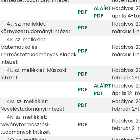
Kertészettudományi Intézet
november 1
ALÁÍRT
Hatályos: 2
PDF
PDF
április 4-tő
4J. sz. melléklet:
Hatályos: 2
PDF
Környezettudományi Intézet
március 1-t
4K. sz. melléklet:
Matematika és
Hatályos: 2
PDF
Természettudományos Alapok
március 1-t
Intézet
4L. sz. melléklet: Műszaki
Hatályos: 2
PDF
Intézet
február 2-t
ALÁÍRT
Hatályos: 2
PDF
PDF
április 12-tő
4M. sz. melléklet:
Hatályos: 2
PDF
Neveléstudományi Intézet
február 2-t
4N. sz. melléklet:
Hatályos: 2
Növénytermesztési-
PDF
február 2-t
tudományok Intézet