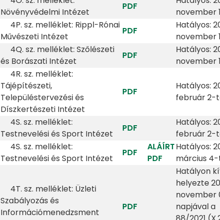
4O. sz. melléklet:
Hatályos: 20
PDF
Növényvédelmi Intézet
november 1
4P. sz. melléklet: Rippl-Rónai
Hatályos: 20
PDF
Művészeti Intézet
november 1
4Q. sz. melléklet: Szőlészeti
Hatályos: 20
PDF
és Borászati Intézet
november 1
4R. sz. melléklet:
Tájépítészeti,
Hatályos: 2
PDF
Településtervezési és
február 2-t
Díszkertészeti Intézet
4S. sz. melléklet:
Hatályos: 2
PDF
Testnevelési és Sport Intézet
február 2-t
4S. sz. melléklet:
ALÁÍRT
Hatályos: 2
PDF
Testnevelési és Sport Intézet
PDF
március 4-
Hatályon kí
helyezte 20
4T. sz. melléklet: Üzleti
november 0
Szabályozás és
PDF
napjával a
Információmenedzsment
88/2021 (X.2