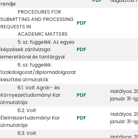
PDF
augusztus 1
rendje
PROCEDURES FOR
SUBMITTING AND PROCESSING
PDF
REQUESTS IN
ACADEMIC MATTERS
5. sz. függelék: Az egyes
képzések záróvizsga
PDF
ismeretkörei és tantárgyai
6. sz. függelék:
Szakdolgozat/diplomadolgozat
készítési útmutatók
6.1. Volt Agrár- és
Hatályos: 2
Környezettudományi Kar
PDF
január 31-ig
útmutatója
6.2. Volt
Hatályos: 2
Élelmiszertudományi Kar
PDF
január 31-ig
útmutatója
6.3. Volt
Hatályos: 2