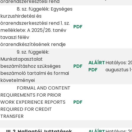
órarendszerkesztési rend
8. sz. függelék: Egységes
kurzushirdetési és
órarendszerkesztési rend 1. sz.
PDF
melléklete: A 2025/26. tanév
tavaszi félév
órarendkészítésének rendje
9. sz. függelék:
Munkatapasztalat
ALÁÍRT
Hatályos: 2
beszámításhoz szükséges
PDF
PDF
augusztus 1
beszámoló tartalmi és formai
követelményei
FORMAL AND CONTENT
REQUIREMENTS FOR PRIOR
WORK EXPERIENCE REPORTS
PDF
REQUIRED FOR CREDIT
TRANSFER
III. 2. Hallgatói Juttatások
ALÁÍRT
Hatályos: 2