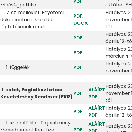
PDF
Minőségpolitika
október 5-
7. sz. melléklet: Egyetemi
Hatályos: 2
PDF
,
dokumentumok életbe
november 
DOCX
léptetésének rendje
től
Hatályos: 2
PDF
április 12-tő
Hatályos: 2
PDF
március 4-
Hatályos: 20
1. függelék
PDF
november 1
Hatályos: 2
II. kötet, Foglalkoztatási
ALÁÍRT
PDF
november 
Követelmény Rendszer (FKR)
PDF
től
ALÁÍRT
Hatályos: 2
PDF
PDF
április 12-tő
1. sz. melléklet: Teljesítmény
ALÁÍRT
Hatályos: 2
Menedzsment Rendszer
PDF
PDF