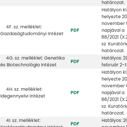
határozat.
Hatályon kí
helyezte 20
november 0
4F. sz. melléklet:
PDF
napjával a
Gazdaságtudományi Intézet
88/2021 (X.2
sz. Kuratór
határozat.
4G. sz. melléklet: Genetika
Hatályos: 2
PDF
és Biotechnológia Intézet
február 2-t
Hatályon kí
helyezte 20
november 0
4H. sz. melléklet:
PDF
napjával a
Idegennyelvi Intézet
88/2021 (X.2
sz. Kuratór
határozat.
4I. sz. melléklet:
Hatályos: 20
PDF