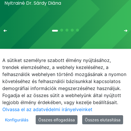
Nyitrainé Dr. Sárdy Diána
A sütiket személyre szabott élmény nyújtásához,
Email
Telefonkönyv
NEPTUN
E-learning
trendek elemzéséhez, a webhely kezeléséhez, a
felhasználók webhelyen történő mozgásának a nyomon
Médiaközpont
Informatikai Igazgatóság
követéséhez és felhasználói bázisunkkal kapcsolatos
demográfiai információk megszerzéséhez használjuk.
Adatvédelem
Fogadja el az összes sütit a webhelyünk által nyújtott
legjobb élmény érdekében, vagy kezelje beállításait.
Olvassa el az adatvédelmi irányelveinket
Konfigurálás
Összes elfogadása
Összes elutasítása
© MATE 2021