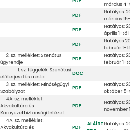
PDF
március 4-
Hatályos: 2
PDF
március 15-
Hatályos: 2
PDF
április 1-től
Hatályos 20
PDF
február 1-t
2. sz. melléklet: Szenátus
Hatályos: 20
PDF
ügyrendje
február 1-t
1. sz. függelék: Szenátusi
DOC
előterjesztés minta
3. sz. melléklet: Minőségügyi
Hatályos: 2
PDF
Szabályzat
október 5-
4A. sz. melléklet:
Hatályos: 20
Akvakultúra és
PDF
november 1
Környezetbiztonsági Intézet
4A. sz. melléklet:
ALÁÍRT
Hatályos: 2
Akvakultúra és
PDF