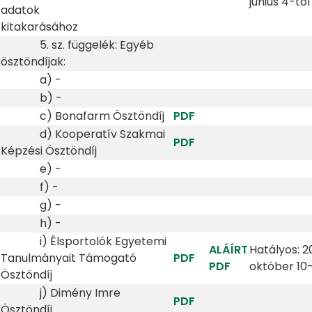
június 4-től
adatok
kitakarásához
5. sz. függelék: Egyéb
ösztöndíjak:
a) -
b) -
c) Bonafarm Ösztöndíj
PDF
d) Kooperatív Szakmai
PDF
Képzési Ösztöndíj
e) -
f) -
g) -
h) -
i) Élsportolók Egyetemi
ALÁÍRT
Hatályos: 2
Tanulmányait Támogató
PDF
PDF
október 10-
Ösztöndíj
j) Dimény Imre
PDF
Ösztöndíj