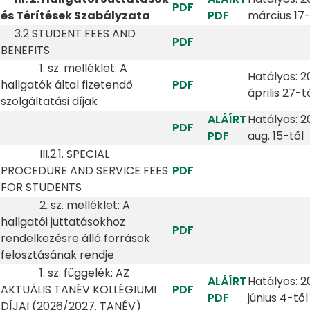
PDF
és Térítések Szabályzata
PDF
március 17-
3.2 STUDENT FEES AND
PDF
BENEFITS
1. sz. melléklet: A
Hatályos: 2
hallgatók által fizetendő
PDF
április 27-t
szolgáltatási díjak
ALÁÍRT
Hatályos: 2
PDF
PDF
aug. 15-től
III.2.1. SPECIAL
PROCEDURE AND SERVICE FEES
PDF
FOR STUDENTS
2. sz. melléklet: A
hallgatói juttatásokhoz
PDF
rendelkezésre álló források
felosztásának rendje
1. sz. függelék: AZ
ALÁÍRT
Hatályos: 2
AKTUÁLIS TANÉV KOLLÉGIUMI
PDF
PDF
június 4-től
DÍJAI (2026/2027. TANÉV)