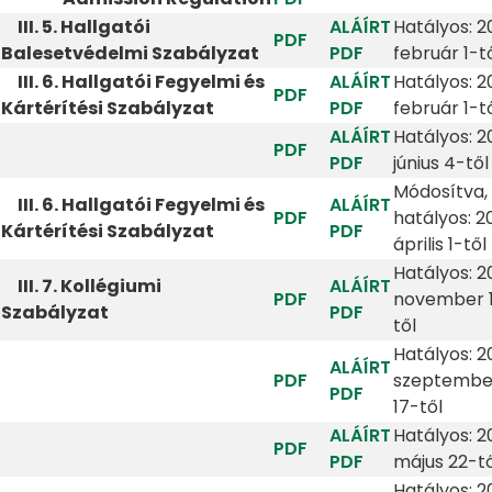
III. 5. Hallgatói
ALÁÍRT
Hatályos: 20
PDF
Balesetvédelmi Szabályzat
PDF
február 1-t
III. 6. Hallgatói Fegyelmi és
ALÁÍRT
Hatályos: 20
PDF
Kártérítési Szabályzat
PDF
február 1-t
ALÁÍRT
Hatályos: 2
PDF
PDF
június 4-től
Módosítva,
III. 6. Hallgatói Fegyelmi és
ALÁÍRT
PDF
hatályos: 2
Kártérítési Szabályzat
PDF
április 1-től
Hatályos: 2
III. 7. Kollégiumi
ALÁÍRT
PDF
november 
Szabályzat
PDF
től
Hatályos: 2
ALÁÍRT
PDF
szeptembe
PDF
17-től
ALÁÍRT
Hatályos: 2
PDF
PDF
május 22-tő
Hatályos: 2