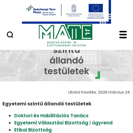
Ugrás a fő tartalomhoz
Minőségügy
Szenátus állandó test
Egyetemi
MAGYAR AGRÁR- ÉS
ÉLETTUDOMÁNYI EGYETEM
szintű
állandó
testületek
Utolsó frissítés: 2026 március 24.
Egyetemi szintű állandó testületek
Doktori és Habilitációs Tanács
Egyetemi Választási Bizottság
|
ügyrend
Etikai Bizottság