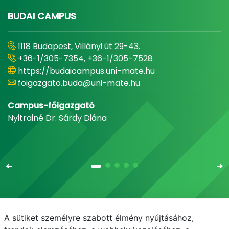
BUDAI CAMPUS
1118 Budapest, Villányi út 29-43.
+36-1/305-7354, +36-1/305-7528
https://budaicampus.uni-mate.hu
foigazgato.buda@uni-mate.hu
Campus-főigazgató
Nyitrainé Dr. Sárdy Diána
A sütiket személyre szabott élmény nyújtásához,
Email
Telefonkönyv
NEPTUN
E-learning