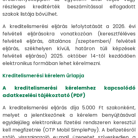
részleges kreditérték beszámítással elfogadott
szakok listája bővülhet.
A kreditelismerési eljárás lefolytatását a 2026. évi
felvételi eljárásokra vonatkozóan (keresztféléves
felvételi eljárás, általános /szeptemberi/ felvételi
eljárás, székhelyen kívüli, határon túli képzések
felvételi eljárása) 2025. október 14-től kezdődően
elektronikus formában lehet kérelmezni.
Kreditelismerési kérelem űrlapja
A kreditelismerési kérelemhez kapcsolódó
adatkezelési tájékoztató (PDF)
A kreditelismerési eljárás díja 5.000 Ft szakonként,
melyet a jelentkezőnek a kérelem benyújtásával
egyidejűleg elektronikus fizetési rendszeren keresztül
kell megfizetnie (OTP Mobil SimplePay). A befizetésről
szóló visszaigazoló e-mail üzenetet szíveskedjen a