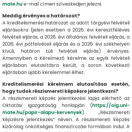
mate.hu
e-mail címen szíveskedjen jelezni.
Meddig érvényes a határozat?
A kreditelismerési határozat az adott tárgyévi felvételi
eljárásokra (jelen esetben a 2026. évi keresztféléves
felvételi eljárás, a 2026. évi általános felvételi eljárás, a
2026. évi pótfelvételi eljárás és a 2026. évi székhelyen
kívüli, határon túli felvételi eljárás) érvényes.
Amennyiben a Kérelmező kérelme az egyik felvételi
eljárásban elutasításra került, a soron következő
eljárásban újabb kérelemmel élhet.
Kreditelismerési kérelmem elutasítása esetén,
hogy tudok részismereti képzésre jelentkezni?
A részismereti képzés jelentkezési lapja elérhető az
Oktatási Igazgatóság honlapján (
https://oig.uni-
mate.hu/papir-alapu-kervenyek
) „Részismereti
képzésre jelentkezés” néven. A részismereti képzés
kizárólag önköltséges finanszírozási formában indul. A