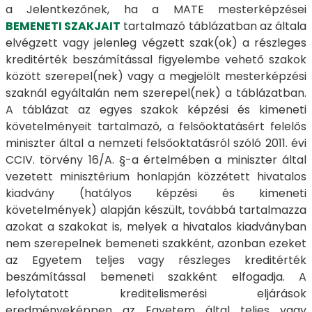
a Jelentkezőnek, ha a MATE mesterképzései
BEMENETI SZAKJAIT
tartalmazó táblázatban az általa
elvégzett vagy jelenleg végzett szak(ok) a részleges
kreditérték beszámítással figyelembe vehető szakok
között szerepel(nek) vagy a megjelölt mesterképzési
szaknál egyáltalán nem szerepel(nek) a táblázatban.
A táblázat az egyes szakok képzési és kimeneti
követelményeit tartalmazó, a felsőoktatásért felelős
miniszter által a nemzeti felsőoktatásról szóló 2011. évi
CCIV. törvény 16/A. §-a értelmében a miniszter által
vezetett minisztérium honlapján közzétett hivatalos
kiadvány (hatályos képzési és kimeneti
követelmények) alapján készült, továbbá tartalmazza
azokat a szakokat is, melyek a hivatalos kiadványban
nem szerepelnek bemeneti szakként, azonban ezeket
az Egyetem teljes vagy részleges kreditérték
beszámítással bemeneti szakként elfogadja. A
lefolytatott kreditelismerési eljárások
eredményeképpen az Egyetem által teljes vagy