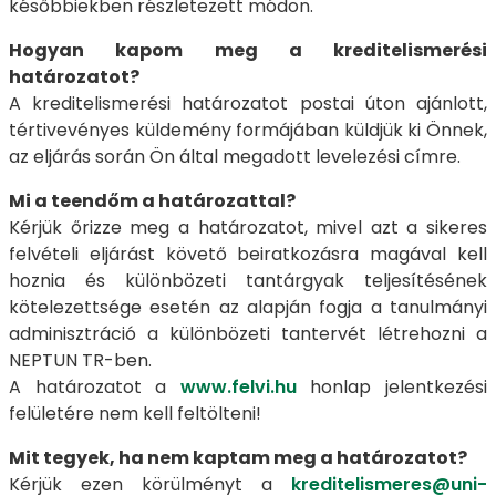
későbbiekben részletezett módon.
Hogyan kapom meg a kreditelismerési
határozatot?
A kreditelismerési határozatot postai úton ajánlott,
tértivevényes küldemény formájában küldjük ki Önnek,
az eljárás során Ön által megadott levelezési címre.
Mi a teendőm a határozattal?
Kérjük őrizze meg a határozatot, mivel azt a sikeres
felvételi eljárást követő beiratkozásra magával kell
hoznia és különbözeti tantárgyak teljesítésének
kötelezettsége esetén az alapján fogja a tanulmányi
adminisztráció a különbözeti tantervét létrehozni a
NEPTUN TR-ben.
A határozatot a
www.felvi.hu
honlap jelentkezési
felületére nem kell feltölteni!
Mit tegyek, ha nem kaptam meg a határozatot?
Kérjük ezen körülményt a
kreditelismeres@uni-