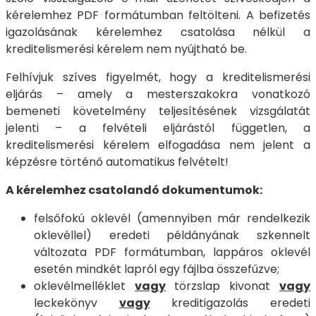
kérelemhez PDF formátumban feltölteni. A befizetés
igazolásának kérelemhez csatolása nélkül a
kreditelismerési kérelem nem nyújtható be.
Felhívjuk szíves figyelmét, hogy a kreditelismerési
eljárás – amely a mesterszakokra vonatkozó
bemeneti követelmény teljesítésének vizsgálatát
jelenti – a felvételi eljárástól független, a
kreditelismerési kérelem elfogadása nem jelent a
képzésre történő automatikus felvételt!
A kérelemhez csatolandó dokumentumok:
felsőfokú oklevél (amennyiben már rendelkezik
oklevéllel) eredeti példányának szkennelt
változata PDF formátumban, lappáros oklevél
esetén mindkét lapról egy fájlba összefűzve;
oklevélmelléklet
vagy
törzslap kivonat
vagy
leckekönyv
vagy
kreditigazolás eredeti