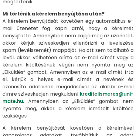
megtörténik.
Mi történik a kérelem benyújtása után?
A kérelem benyújtását követően egy automatikus e-
mail üzenetet fog kapni arról, hogy a kérelmét
benyújtotta. Amennyiben nem kapja meg az üzenetet,
akkor kérjük szíveskedjen ellenőrizni a levelezése
spam (levélszemét) mappáját. Ha ott sem található a
levél, akkor vélhetően elírta az e-mail címét vagy a
kérelem kitöltésének végén nem nyomta meg az
„Elküldés” gombot. Amennyiben az e-mail címét írta
el, kérjük a helyes e-mail címét a nevének és
azonosító adatainak megadásával az alábbi e-mail
címre szíveskedjen megküldeni:
kreditelismeres@uni-
mate.hu
. Amennyiben az „Elküldés” gombot nem
nyomta meg, akkor a kérelem ismételt kitöltése
szükséges.
A kérelem benyújtását követően a kérelmével
kapcsolatos adatokat továbbítjuk az adott