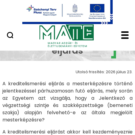
Ugrás a fő tartalomhoz
Minőségügy
Kreditelismerési eljá
Kreditelismerési
MAGYAR AGRÁR- ÉS
ÉLETTUDOMÁNYI EGYETEM
eljárás
Utolsó frissítés: 2026 július 23.
A kreditelismerési eljárás a mesterképzésre történő
jelentkezéssel párhuzamosan futó eljárás, mely során
az Egyetem azt vizsgálja, hogy a Jelentkező a
végzettségi szintje és szakképzettsége (bemeneti
szakja) alapján felvehető-e az általa megjelölt
mesterképzésre?
A kreditelismerési eljárást akkor kell kezdeményeznie