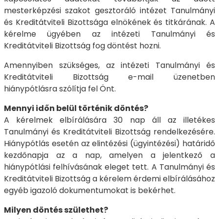
mesterképzési szakot gesztoráló intézet Tanulmányi
és Kreditátviteli Bizottsága elnökének és titkárának. A
kérelme ügyében az intézeti Tanulmányi és
Kreditátviteli Bizottság fog döntést hozni.
Amennyiben szükséges, az intézeti Tanulmányi és
Kreditátviteli Bizottság e-mail üzenetben
hiánypótlásra szólítja fel Önt.
Mennyi időn belül történik döntés?
A kérelmek elbírálására 30 nap áll az illetékes
Tanulmányi és Kreditátviteli Bizottság rendelkezésére.
Hiánypótlás esetén az elintézési (ügyintézési) határidő
kezdőnapja az a nap, amelyen a jelentkező a
hiánypótlási felhívásának eleget tett. A Tanulmányi és
Kreditátviteli Bizottság a kérelem érdemi elbírálásához
egyéb igazoló dokumentumokat is bekérhet.
Milyen döntés születhet?