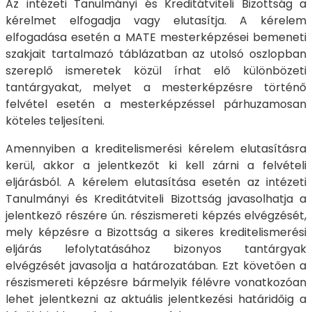
Az intézeti Tanulmányi és Kreditátviteli Bizottság a
kérelmet elfogadja vagy elutasítja. A kérelem
elfogadása esetén a MATE mesterképzései bemeneti
szakjait tartalmazó táblázatban az utolsó oszlopban
szereplő ismeretek közül írhat elő különbözeti
tantárgyakat, melyet a mesterképzésre történő
felvétel esetén a mesterképzéssel párhuzamosan
köteles teljesíteni.
Amennyiben a kreditelismerési kérelem elutasításra
kerül, akkor a jelentkezőt ki kell zárni a felvételi
eljárásból. A kérelem elutasítása esetén az intézeti
Tanulmányi és Kreditátviteli Bizottság javasolhatja a
jelentkező részére ún. részismereti képzés elvégzését,
mely képzésre a Bizottság a sikeres kreditelismerési
eljárás lefolytatásához bizonyos tantárgyak
elvégzését javasolja a határozatában. Ezt követően a
részismereti képzésre bármelyik félévre vonatkozóan
lehet jelentkezni az aktuális jelentkezési határidőig a