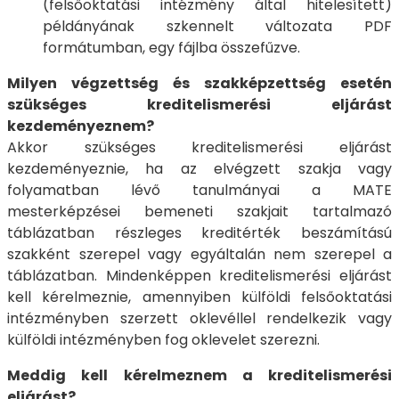
(felsőoktatási intézmény által hitelesített)
példányának szkennelt változata PDF
formátumban, egy fájlba összefűzve.
Milyen végzettség és szakképzettség esetén
szükséges kreditelismerési eljárást
kezdeményeznem?
Akkor szükséges kreditelismerési eljárást
kezdeményeznie, ha az elvégzett szakja vagy
folyamatban lévő tanulmányai a MATE
mesterképzései bemeneti szakjait tartalmazó
táblázatban részleges kreditérték beszámítású
szakként szerepel vagy egyáltalán nem szerepel a
táblázatban. Mindenképpen kreditelismerési eljárást
kell kérelmeznie, amennyiben külföldi felsőoktatási
intézményben szerzett oklevéllel rendelkezik vagy
külföldi intézményben fog oklevelet szerezni.
Meddig kell kérelmeznem a kreditelismerési
eljárást?