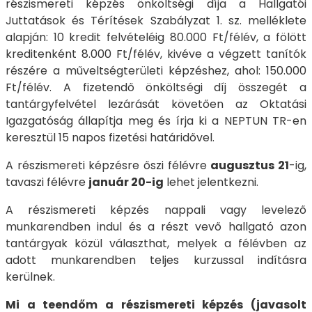
részismereti képzés önköltségi díja a Hallgatói
Juttatások és Térítések Szabályzat 1. sz. melléklete
alapján: 10 kredit felvételéig 80.000 Ft/félév, a fölött
kreditenként 8.000 Ft/félév, kivéve a végzett tanítók
részére a műveltségterületi képzéshez, ahol: 150.000
Ft/félév. A fizetendő önköltségi díj összegét a
tantárgyfelvétel lezárását követően az Oktatási
Igazgatóság állapítja meg és írja ki a NEPTUN TR-en
keresztül 15 napos fizetési határidővel.
A részismereti képzésre őszi félévre
augusztus 21
-ig,
tavaszi félévre
január 20-ig
lehet jelentkezni.
A részismereti képzés nappali vagy levelező
munkarendben indul és a részt vevő hallgató azon
tantárgyak közül választhat, melyek a félévben az
adott munkarendben teljes kurzussal indításra
kerülnek.
Mi a teendőm a részismereti képzés (javasolt