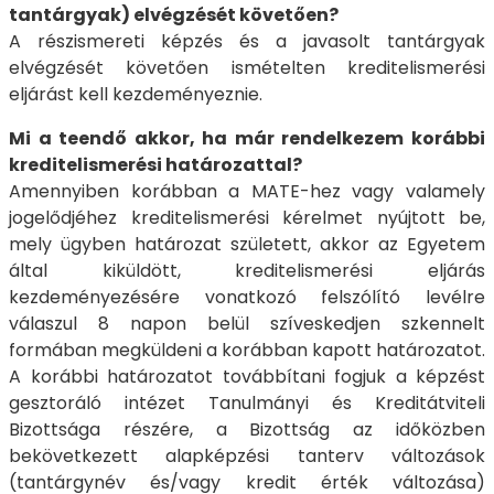
tantárgyak) elvégzését követően?
A részismereti képzés és a javasolt tantárgyak
elvégzését követően ismételten kreditelismerési
eljárást kell kezdeményeznie.
Mi a teendő akkor, ha már rendelkezem korábbi
kreditelismerési határozattal?
Amennyiben korábban a MATE-hez vagy valamely
jogelődjéhez kreditelismerési kérelmet nyújtott be,
mely ügyben határozat született, akkor az Egyetem
által kiküldött, kreditelismerési eljárás
kezdeményezésére vonatkozó felszólító levélre
válaszul 8 napon belül szíveskedjen szkennelt
formában megküldeni a korábban kapott határozatot.
A korábbi határozatot továbbítani fogjuk a képzést
gesztoráló intézet Tanulmányi és Kreditátviteli
Bizottsága részére, a Bizottság az időközben
bekövetkezett alapképzési tanterv változások
(tantárgynév és/vagy kredit érték változása)