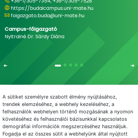
+36-1/305-7354, +36-1/305-7528
https://budaicampus.uni-mate.hu
foigazgato.buda@uni-mate.hu
Campus-főigazgató
Nyitrainé Dr. Sárdy Diána
A sütiket személyre szabott élmény nyújtásához,
Email
Telefonkönyv
NEPTUN
E-learning
trendek elemzéséhez, a webhely kezeléséhez, a
felhasználók webhelyen történő mozgásának a nyomon
Médiaközpont
Informatikai Igazgatóság
követéséhez és felhasználói bázisunkkal kapcsolatos
demográfiai információk megszerzéséhez használjuk.
Adatvédelem
Fogadja el az összes sütit a webhelyünk által nyújtott