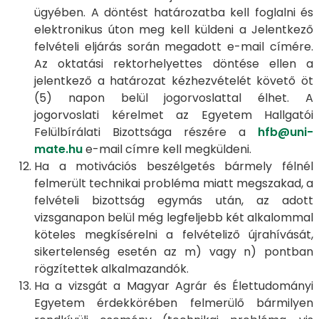
ügyében. A döntést határozatba kell foglalni és
elektronikus úton meg kell küldeni a Jelentkező
felvételi eljárás során megadott e-mail címére.
Az oktatási rektorhelyettes döntése ellen a
jelentkező a határozat kézhezvételét követő öt
(5) napon belül jogorvoslattal élhet. A
jogorvoslati kérelmet az Egyetem Hallgatói
Felülbírálati Bizottsága részére a
hfb@uni-
mate.hu
e-mail címre kell megküldeni.
Ha a motivációs beszélgetés bármely félnél
felmerült technikai probléma miatt megszakad, a
felvételi bizottság egymás után, az adott
vizsganapon belül még legfeljebb két alkalommal
köteles megkísérelni a felvételiző újrahívását,
sikertelenség esetén az m) vagy n) pontban
rögzítettek alkalmazandók.
Ha a vizsgát a Magyar Agrár és Élettudományi
Egyetem érdekkörében felmerülő bármilyen