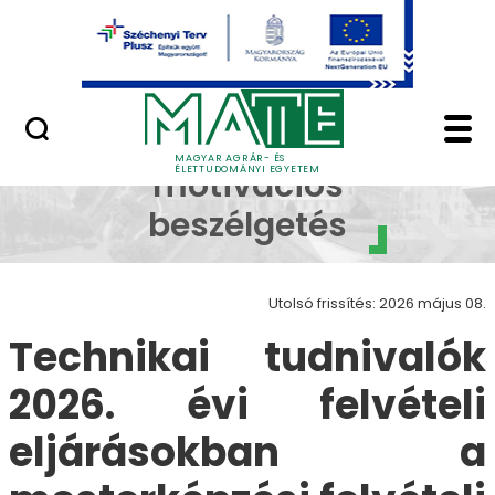
Ugrás a fő tartalomhoz
Minőségügy
Felvételi motivációs 
Mester
MAGYAR AGRÁR- ÉS
ÉLETTUDOMÁNYI EGYETEM
motivációs
beszélgetés
Utolsó frissítés: 2026 május 08.
Technikai tudnivalók
2026. évi felvételi
eljárásokban a