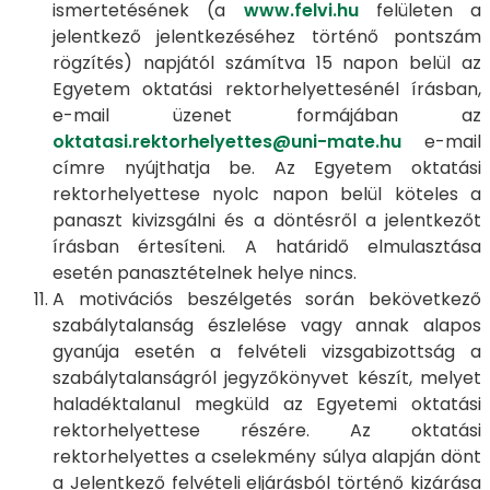
ismertetésének (a
www.felvi.hu
felületen a
jelentkező jelentkezéséhez történő pontszám
rögzítés) napjától számítva 15 napon belül az
Egyetem oktatási rektorhelyettesénél írásban,
e-mail üzenet formájában az
oktatasi.rektorhelyettes@uni-mate.hu
e-mail
címre nyújthatja be. Az Egyetem oktatási
rektorhelyettese nyolc napon belül köteles a
panaszt kivizsgálni és a döntésről a jelentkezőt
írásban értesíteni. A határidő elmulasztása
esetén panasztételnek helye nincs.
A motivációs beszélgetés során bekövetkező
szabálytalanság észlelése vagy annak alapos
gyanúja esetén a felvételi vizsgabizottság a
szabálytalanságról jegyzőkönyvet készít, melyet
haladéktalanul megküld az Egyetemi oktatási
rektorhelyettese részére. Az oktatási
rektorhelyettes a cselekmény súlya alapján dönt
a Jelentkező felvételi eljárásból történő kizárása