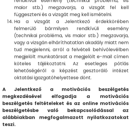
rendkívüli esemény (technikai probléma, vis
maior stb.) megzavarja, a vizsgát fel kell
függeszteni és a vizsgát meg kell ismételni.
Ha a vizsgát a Jelentkező érdekkörében
felmerülő bármilyen rendkívüli esemény
(technikai probléma, vis maior stb.) megzavarja,
vagy a vizsgán elháríthatatlan akadály miatt nem
tud megjelenni, arról a felvételi behívólevélben
megjelölt munkatársat a megjelölt e-mail címen
köteles tájékoztatni. Az esetleges pótlás
lehetőségéről a képzést gesztoráló intézet
oktatási igazgatóhelyettese dönt.
A Jelentkező a motivációs beszélgetés
megkezdésével elfogadja a motivációs
beszélgetés feltételeket és az online motivációs
beszélgetésbe való bekapcsolódással az
alábbiakban megfogalmazott nyilatkozatokat
teszi.