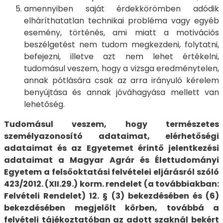
amennyiben saját érdekkörömben adódik
elháríthatatlan technikai probléma vagy egyéb
esemény, történés, ami miatt a motivációs
beszélgetést nem tudom megkezdeni, folytatni,
befejezni, illetve azt nem lehet értékelni,
tudomásul veszem, hogy a vizsga eredménytelen,
annak pótlására csak az arra irányuló kérelem
benyújtása és annak jóváhagyása mellett van
lehetőség.
Tudomásul veszem, hogy természetes
személyazonosító adataimat, elérhetőségi
adataimat és az Egyetemet érintő jelentkezési
adataimat a Magyar Agrár és Élettudományi
Egyetem a felsőoktatási felvételei eljárásról szóló
423/2012. (XII.29.) korm. rendelet (a továbbiakban:
Felvételi Rendelet) 12. § (3) bekezdésében és (6)
bekezdésében megjelölt körben, továbbá a
felvételi tájékoztatóban az adott szaknál bekért