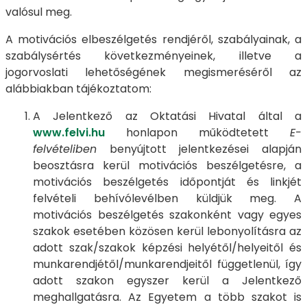
valósul meg.
A motivációs elbeszélgetés rendjéről, szabályainak, a
szabálysértés következményeinek, illetve a
jogorvoslati lehetőségének megismeréséről az
alábbiakban tájékoztatom:
A Jelentkező az Oktatási Hivatal által a
www.felvi.hu
honlapon működtetett
E-
felvételiben
benyújtott jelentkezései alapján
beosztásra kerül motivációs beszélgetésre, a
motivációs beszélgetés időpontját és linkjét
felvételi behívólevélben küldjük meg. A
motivációs beszélgetés szakonként vagy egyes
szakok esetében közösen kerül lebonyolításra az
adott szak/szakok képzési helyétől/helyeitől és
munkarendjétől/munkarendjeitől függetlenül, így
adott szakon egyszer kerül a Jelentkező
meghallgatásra. Az Egyetem a több szakot is