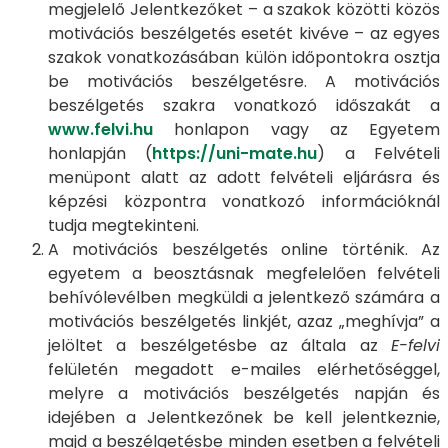
megjelelő Jelentkezőket – a szakok közötti közös
motivációs beszélgetés esetét kivéve – az egyes
szakok vonatkozásában külön időpontokra osztja
be motivációs beszélgetésre. A motivációs
beszélgetés szakra vonatkozó időszakát a
www.felvi.hu
honlapon vagy az Egyetem
honlapján (
https://uni-mate.hu
) a Felvételi
menüpont alatt az adott felvételi eljárásra és
képzési központra vonatkozó információknál
tudja megtekinteni.
A motivációs beszélgetés online történik. Az
egyetem a beosztásnak megfelelően felvételi
behívólevélben megküldi a jelentkező számára a
motivációs beszélgetés linkjét, azaz „meghívja” a
jelöltet a beszélgetésbe az általa az
E-felvi
felületén megadott e-mailes elérhetőséggel,
melyre a motivációs beszélgetés napján és
idejében a Jelentkezőnek be kell jelentkeznie,
majd a beszélgetésbe minden esetben a felvételi