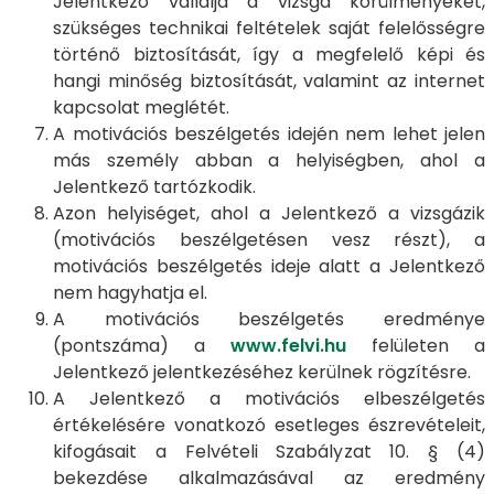
Jelentkező vállalja a vizsga körülményeket,
szükséges technikai feltételek saját felelősségre
történő biztosítását, így a megfelelő képi és
hangi minőség biztosítását, valamint az internet
kapcsolat meglétét.
A motivációs beszélgetés idején nem lehet jelen
más személy abban a helyiségben, ahol a
Jelentkező tartózkodik.
Azon helyiséget, ahol a Jelentkező a vizsgázik
(motivációs beszélgetésen vesz részt), a
motivációs beszélgetés ideje alatt a Jelentkező
nem hagyhatja el.
A motivációs beszélgetés eredménye
(pontszáma) a
www.felvi.hu
felületen a
Jelentkező jelentkezéséhez kerülnek rögzítésre.
A Jelentkező a motivációs elbeszélgetés
értékelésére vonatkozó esetleges észrevételeit,
kifogásait a Felvételi Szabályzat 10. § (4)
bekezdése alkalmazásával az eredmény