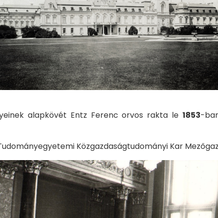
zményeinek alapkövét Entz Ferenc orvos rakta le
1853
-ban
ar Tudományegyetemi Közgazdaságtudományi Kar Mezőgaz