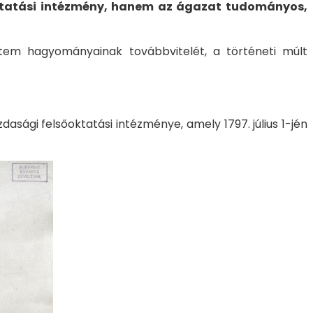
ktatási intézmény, hanem az ágazat tudományos,
tem hagyományainak továbbvitelét, a történeti múlt
ági felsőoktatási intézménye, amely 1797. július 1-jén