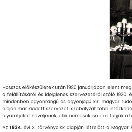
​​​​​​Hosszas előkészületek után 1920 januárjában jelent
a felállításáról és ideiglenes szervezetéről szóló 19
mindenben egyenrangú és egyenjogú kir. magyar tudom
elején már kiadott szervezeti szabályzat főbb intézkedé
olyan ifjakat neveljenek, akik nemcsak ismerni fogják a 
Az
1934
. évi X. törvénycikk alapján létrejött a Magy