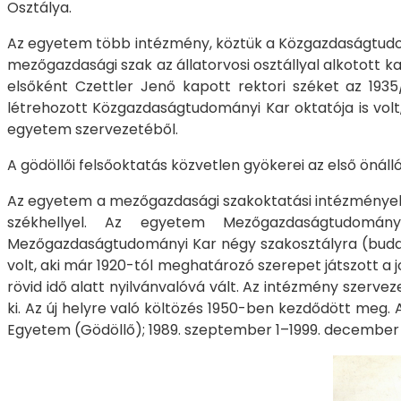
Osztálya.
Az egyetem több intézmény, köztük a Közgazdaságtudomá
mezőgazdasági szak az állatorvosi osztállyal alkotott k
elsőként Czettler Jenő kapott rektori széket az 19
létrehozott Közgazdaságtudományi Kar oktatója is volt
egyetem szervezetéből.
A gödöllői felsőoktatás közvetlen gyökerei az első öná
Az egyetem a mezőgazdasági szakoktatási intézményeket
székhellyel. Az egyetem Mezőgazdaságtudomány
Mezőgazdaságtudományi Kar négy szakosztályra (budap
volt, aki már 1920-tól meghatározó szerepet játszott a
rövid idő alatt nyilvánvalóvá vált. Az intézmény szerv
ki. Az új helyre való költözés 1950-ben kezdődött meg
Egyetem (Gödöllő); 1989. szeptember 1–1999. december