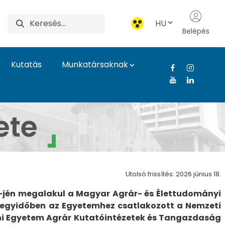
HU
Belépés
Kutatás
Munkatársaknak
lettudományi Egyetem
ete
Utolsó frissítés: 2026 június 18.
ár 1-jén megalakul a Magyar Agrár- és Élettudományi
l egyidőben az Egyetemhez csatlakozott a Nemzeti
eni Egyetem Agrár Kutatóintézetek és Tangazdaság