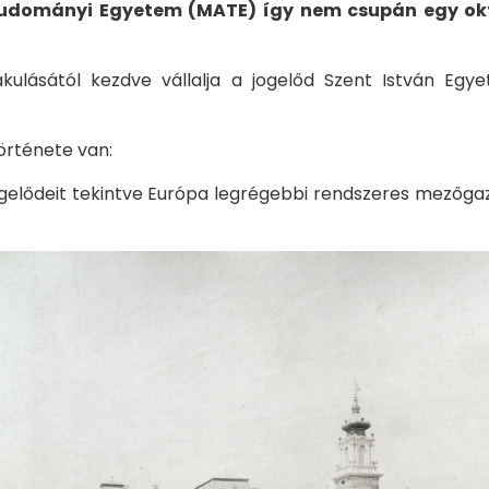
ettudományi Egyetem (MATE) így nem csupán egy o
lásától kezdve vállalja a jogelőd Szent István Egye
örténete van:
lődeit tekintve Európa legrégebbi rendszeres mezőgazdas