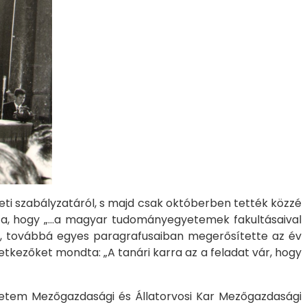
ezeti szabályzatáról, s majd csak októberben tették közzé
ondta, hogy „…a magyar tudományegyetemek fakultásaival
”, továbbá egyes paragrafusaiban megerősítette az év
etkezőket mondta: „A tanári karra az a feladat vár, hogy
gyetem Mezőgazdasági és Állatorvosi Kar Mezőgazdasági