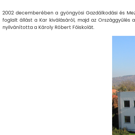
2002 decemberében a gyöngyösi Gazdálkodási és Mezőg
foglalt állást a Kar kiválásáról, majd az Országgyűlés 
nyilvánította a Károly Róbert Főiskolát.