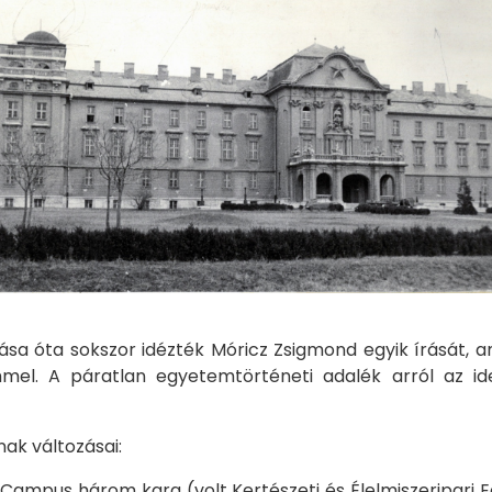
nállása óta sokszor idézték Móricz Zsigmond egyik írását, 
l. A páratlan egyetemtörténeti adalék arról az ide
nak változásai:
 Campus három kara (volt Kertészeti és Élelmiszeripari