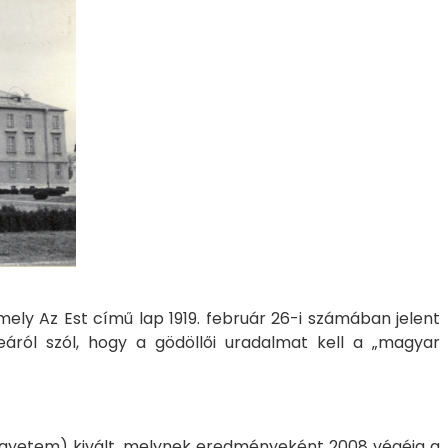
amely Az Est című lap 1919. február 26-i számában jelent
áról szól, hogy a gödöllői uradalmat kell a „magyar
 Egyetem) kivált, melynek eredményeként 2008 végéig a