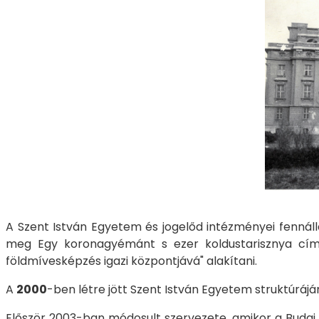
​​​​​​A Szent István Egyetem és jogelőd intézményei fen
meg Egy koronagyémánt s ezer koldustarisznya címme
földmívesképzés igazi központjává" alakítani.
A
2000
-ben létre jött Szent István Egyetem struktúrájá
Először 2003-ban módosult szervezete, amikor a Budai