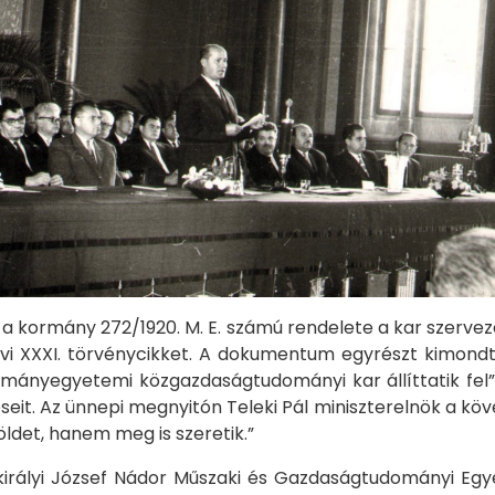
 meg a kormány 272/1920. M. E. számú rendelete a kar szerv
20. évi XXXI. törvénycikket. A dokumentum egyrészt kim
ányegyetemi közgazdaságtudományi kar állíttatik fel
seit. Az ünnepi megnyitón Teleki Pál miniszterelnök a köv
földet, hanem meg is szeretik.”
ar királyi József Nádor Műszaki és Gazdaságtudományi E