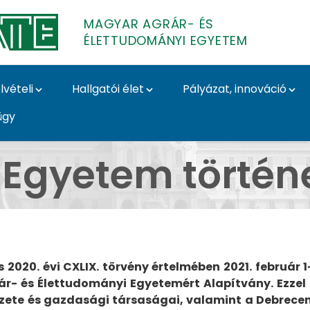
MAGYAR AGRÁR- ÉS
ÉLETTUDOMÁNYI EGYETEM
lvételi
Hallgatói élet
Pályázat, innováció
ügy
 - Magyar Agrár- és É
 Egyetem történ
és 2020. évi CXLIX. törvény értelmében 2021. febru
r- és Élettudományi Egyetemért Alapítvány. Ezze
tézete és gazdasági társaságai, valamint a Debrec