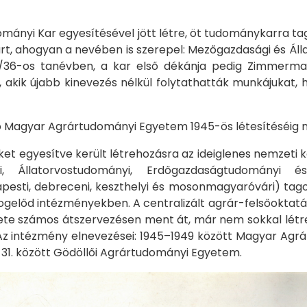
nyi Kar egyesítésével jött létre, öt tudománykarra tag
art, ahogyan a nevében is szerepel: Mezőgazdasági és Áll
35/36-os tanévben, a kar első dékánja pedig Zimmerm
, akik újabb kinevezés nélkül folytathatták munkájukat
lló Magyar Agrártudományi Egyetem 1945-ös létesítéséig n
 egyesítve került létrehozásra az ideiglenes nemzeti k
i, Állatorvostudományi, Erdőgazdaságtudományi 
esti, debreceni, keszthelyi és mosonmagyaróvári) tago
 jogelőd intézményekben. A centralizált agrár-felsőokta
ezete számos átszervezésen ment át, már nem sokkal lét
. Az intézmény elnevezései: 1945–1949 között Magyar A
 31. között Gödöllői Agrártudományi Egyetem.