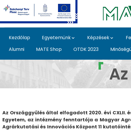
Ugrás a fő tartalomhoz
Kezdőlap
Egyetemünk
Képzések
Fe
Alumni
MATE Shop
OTDK 2023
Minőség
Az Egyetem története
Az
Az Országgyűlés által elfogadott 2020. évi CXLII. 
Egyetem, az intézmény fenntartója a Magyar Agrá
Agrárkutatási és Innovációs Központ 11 kutatóin