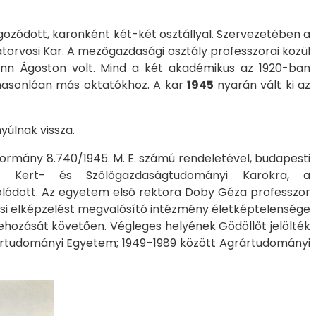
ozódott, karonként két-két osztállyal. Szervezetében a
atorvosi Kar. A mezőgazdasági osztály professzorai közül
ann Ágoston volt. Mind a két akadémikus az 1920-ban
, hasonlóan más oktatókhoz. A kar
1945
nyarán vált ki az
yúlnak vissza.
ormány 8.740/1945. M. E. számú rendeletével, budapesti
és Kert- és Szőlőgazdaságtudományi Karokra, a
lódott. Az egyetem első rektora Doby Géza professzor
tási elképzelést megvalósító intézmény életképtelensége
rehozását követően. Végleges helyének Gödöllőt jelölték
grártudományi Egyetem; 1949–1989 között Agrártudományi