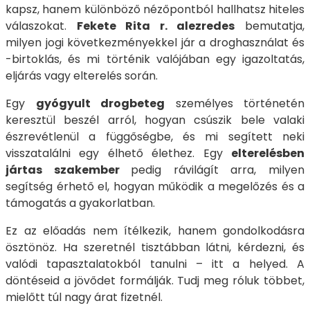
kapsz, hanem különböző nézőpontból hallhatsz hiteles
válaszokat.
Fekete Rita r. alezredes
bemutatja,
milyen jogi következményekkel jár a droghasználat és
-birtoklás, és mi történik valójában egy igazoltatás,
eljárás vagy elterelés során.
Egy
gyógyult drogbeteg
személyes történetén
keresztül beszél arról, hogyan csúszik bele valaki
észrevétlenül a függőségbe, és mi segített neki
visszatalálni egy élhető élethez. Egy
elterelésben
jártas szakember
pedig rávilágít arra, milyen
segítség érhető el, hogyan működik a megelőzés és a
támogatás a gyakorlatban.
Ez az előadás nem ítélkezik, hanem gondolkodásra
ösztönöz. Ha szeretnél tisztábban látni, kérdezni, és
valódi tapasztalatokból tanulni – itt a helyed. A
döntéseid a jövődet formálják. Tudj meg róluk többet,
mielőtt túl nagy árat fizetnél.