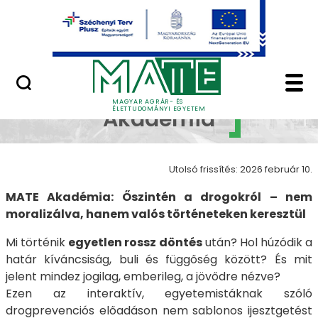
Ugrás a fő tartalomhoz
Minőségügy
MATE Akadémia - Mag
MATE
MAGYAR AGRÁR- ÉS
ÉLETTUDOMÁNYI EGYETEM
Akadémia
Utolsó frissítés: 2026 február 10.
MATE Akadémia: Őszintén a drogokról – nem
moralizálva, hanem valós történeteken keresztül
Mi történik
egyetlen rossz döntés
után? Hol húzódik a
határ kíváncsiság, buli és függőség között? És mit
jelent mindez jogilag, emberileg, a jövődre nézve?
Ezen az interaktív, egyetemistáknak szóló
drogprevenciós előadáson nem sablonos ijesztgetést