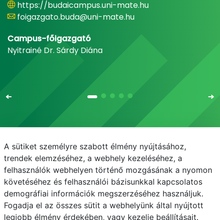
https://budaicampus.uni-mate.hu
foigazgato.buda@uni-mate.hu
Campus-főigazgató
Nyitrainé Dr. Sárdy Diána
A sütiket személyre szabott élmény nyújtásához,
Email
Telefonkönyv
NEPTUN
E-learning
trendek elemzéséhez, a webhely kezeléséhez, a
felhasználók webhelyen történő mozgásának a nyomon
Médiaközpont
Informatikai Igazgatóság
követéséhez és felhasználói bázisunkkal kapcsolatos
demográfiai információk megszerzéséhez használjuk.
Adatvédelem
Fogadja el az összes sütit a webhelyünk által nyújtott
legjobb élmény érdekében, vagy kezelje beállításait.