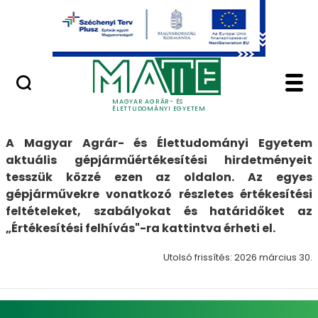
Ugrás a fő tartalomhoz
Minőségügy
Gépjárműértékesítés 
Gépjárműértékesítés
MAGYAR AGRÁR- ÉS
ÉLETTUDOMÁNYI EGYETEM
A Magyar Agrár- és Élettudományi Egyetem
aktuális gépjárműértékesítési hirdetményeit
tesszük közzé ezen az oldalon. Az egyes
gépjárművekre vonatkozó részletes értékesítési
feltételeket, szabályokat és határidőket az
„Értékesítési felhívás"-ra kattintva érheti el.
Utolsó frissítés: 2026 március 30.