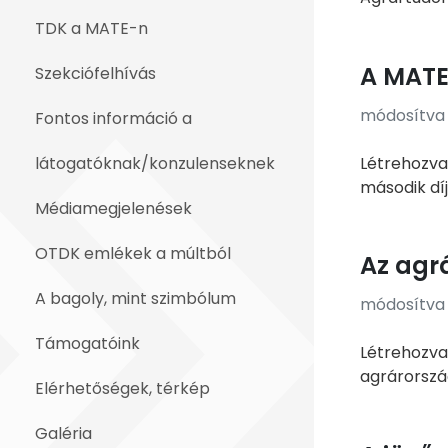
TDK a MATE-n
A MATE
Szekciófelhívás
módosítva e
Fontos információ a
Létrehozva:
látogatóknak/konzulenseknek
második díj,
Médiamegjelenések
OTDK emlékek a múltból
Az agr
A bagoly, mint szimbólum
módosítva e
Támogatóink
Létrehozva
agrárorszá
Elérhetőségek, térkép
Galéria