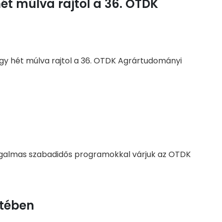
hét múlva rajtol a 36. OTDK
 Egy hét múlva rajtol a 36. OTDK Agrártudományi
zgalmas szabadidős programokkal várjuk az OTDK
tében