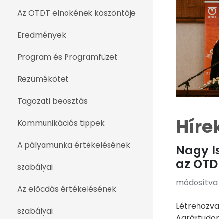
Az OTDT elnökének köszöntője
Eredmények
Program és Programfüzet
Rezümékötet
Tagozati beosztás
Híre
Kommunikációs tippek
A pályamunka értékelésének
Nagy I
az OTD
szabályai
módosítva e
Az előadás értékelésének
Létrehozva:
szabályai
Agrártudomá