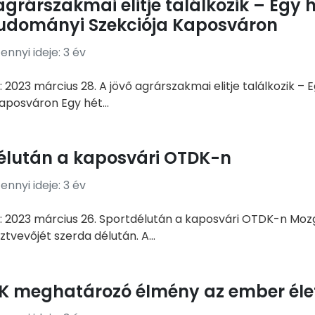
agrárszakmai elitje találkozik – Egy 
udományi Szekciója Kaposváron
nnyi ideje: 3 év
 2023 március 28. A jövő agrárszakmai elitje találkozik –
aposváron Egy hét...
élután a kaposvári OTDK-n
nnyi ideje: 3 év
: 2023 március 26. Sportdélután a kaposvári OTDK-n Mo
tvevőjét szerda délután. A...
K meghatározó élmény az ember éle