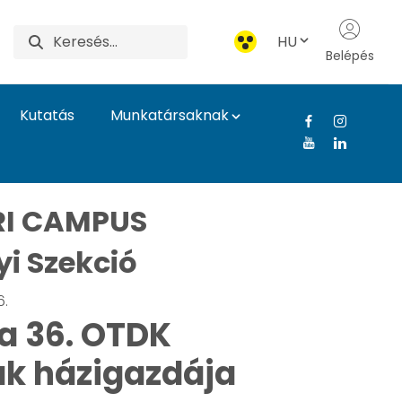
HU
Belépés
Kutatás
Munkatársaknak
 Agrár- és Élettudomá
I CAMPUS
i Szekció
6.
a 36. OTDK
k házigazdája