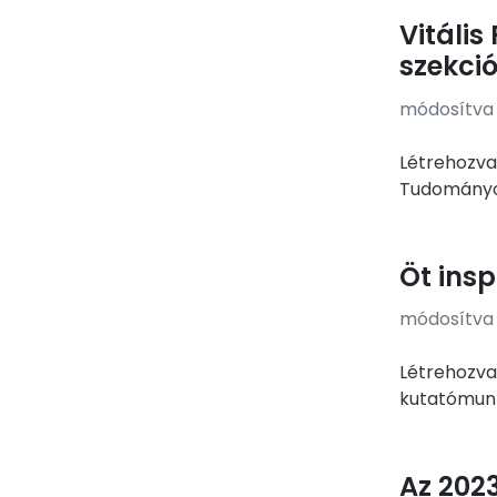
Vitáli
szekci
módosítva e
Létrehozva
Tudományos
Öt insp
módosítva e
Létrehozva:
kutatómunk
Az 202