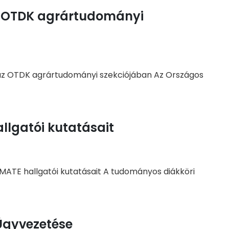
az OTDK agrártudományi
at az OTDK agrártudományi szekciójában Az Országos
allgatói kutatásait
 MATE hallgatói kutatásait A tudományos diákköri
Ügyvezetése