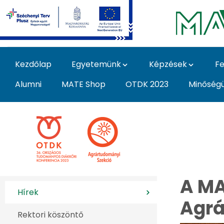
Ugrás a fő tartalomhoz
Kezdőlap
Egyetemünk
Képzések
Fe
Alumni
MATE Shop
OTDK 2023
Minőség
36. OTDK Agrártudomá
A MA
Hírek
Agrá
Rektori köszöntő