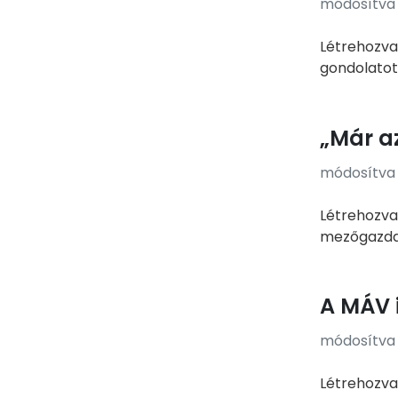
módosítva e
Létrehozva
gondolatot
„Már az
módosítva e
Létrehozva:
mezőgazdas
A MÁV 
módosítva e
Létrehozva