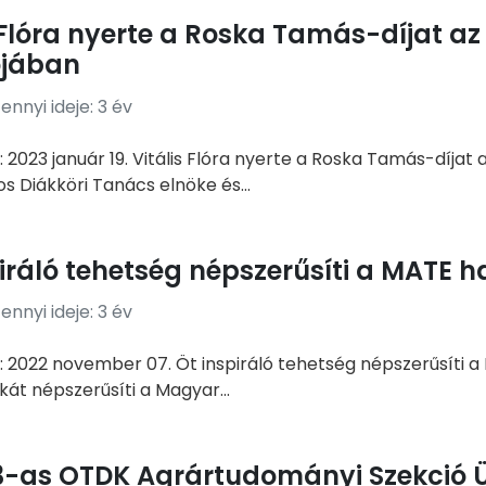
s Flóra nyerte a Roska Tamás-díjat 
ójában
nnyi ideje: 3 év
: 2023 január 19. Vitális Flóra nyerte a Roska Tamás-díj
 Diákköri Tanács elnöke és...
iráló tehetség népszerűsíti a MATE h
nnyi ideje: 3 év
 2022 november 07. Öt inspiráló tehetség népszerűsíti a
át népszerűsíti a Magyar...
3-as OTDK Agrártudományi Szekció 