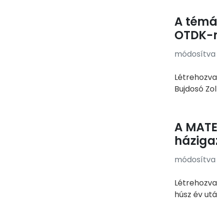
A témá
OTDK-
módosítva e
Létrehozva
Bujdosó Zol
A MATE
háziga
módosítva e
Létrehozva
húsz év utá