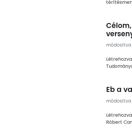
térítésment
Célom,
versen
módosítva e
Létrehozva
Tudományos 
Eb a v
módosítva e
Létrehozva:
Róbert Cam