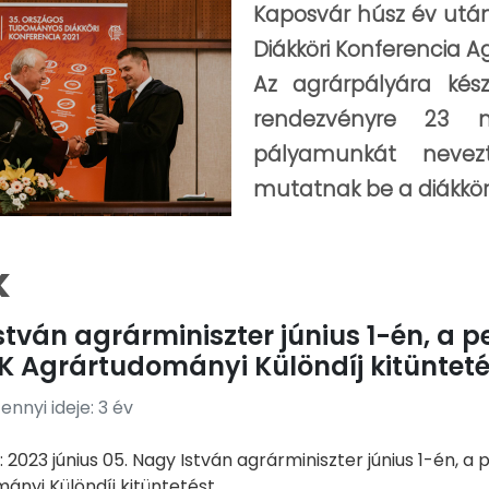
Kaposvár húsz év utá
Diákköri Konferencia A
Az agrárpályára kés
rendezvényre 23 m
pályamunkát nevez
mutatnak be a diákkörös
k
stván agrárminiszter június 1-én, 
K Agrártudományi Különdíj kitünteté
nnyi ideje: 3 év
 2023 június 05. Nagy István agrárminiszter június 1-én
nyi Különdíj kitüntetést ...