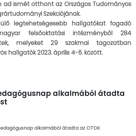
n ad ismét otthont az Országos Tudományos
grártudományi Szekciójának.
zülő legtehetségesebb hallgatókat fogadó
agyar felsőoktatási intézményből 284
tek, melyeket 29 szakmai tagozatban
 hallgatók 2023. április 4-6. között.
a pedagógusnap alkalmából átadta
st
, a pedagógusnap alkalmából átadta az OTDK