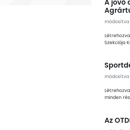
A jövő 
Agrárt
módosítva e
Létrehozva:
Szekciója K
Sportd
módosítva e
Létrehozva
minden rész
Az OTD