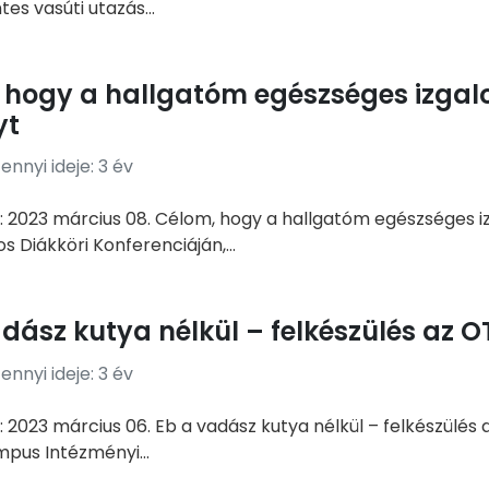
es vasúti utazás...
 hogy a hallgatóm egészséges izga
yt
nnyi ideje: 3 év
: 2023 március 08. Célom, hogy a hallgatóm egészséges 
Diákköri Konferenciáján,...
adász kutya nélkül – felkészülés az 
nnyi ideje: 3 év
 2023 március 06. Eb a vadász kutya nélkül – felkészülés 
pus Intézményi...