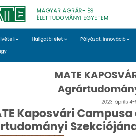
MAGYAR AGRÁR- ÉS
ÉLETTUDOMÁNYI EGYETEM
lvételi
Hallgatói élet
Pályázat, innováció
ügy
nyi szekció - Magyar
MATE KAPOSVÁR
Agrártudomány
2023. április 4-
TE Kaposvári Campusa 
rtudományi Szekciójána