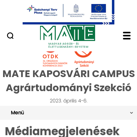
Ugrás a fő tartalomhoz
Minőségügy
OTDK 2023 Agrártudom
MAGYAR AGRÁR- ÉS
ÉLETTUDOMÁNYI EGYETEM
MATE KAPOSVÁRI CAMPUS
Agrártudományi Szekció
2023. április 4-6.
Menü
Médiamegjelenések