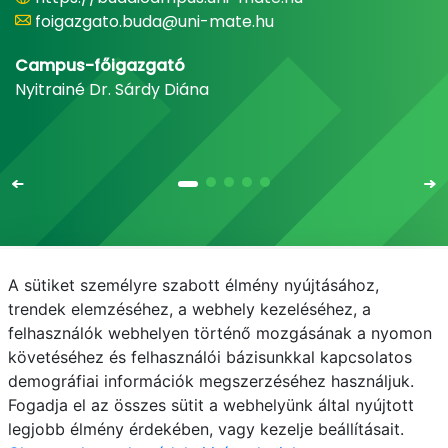
foigazgato.buda@uni-mate.hu
Campus-főigazgató
Nyitrainé Dr. Sárdy Diána
A sütiket személyre szabott élmény nyújtásához,
Email
Telefonkönyv
NEPTUN
E-learning
trendek elemzéséhez, a webhely kezeléséhez, a
felhasználók webhelyen történő mozgásának a nyomon
Médiaközpont
Informatikai Igazgatóság
követéséhez és felhasználói bázisunkkal kapcsolatos
demográfiai információk megszerzéséhez használjuk.
Adatvédelem
Fogadja el az összes sütit a webhelyünk által nyújtott
legjobb élmény érdekében, vagy kezelje beállításait.