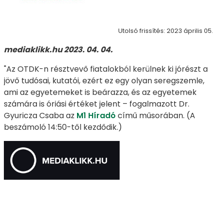
Utolsó frissítés: 2023 április 05.
mediaklikk.hu 2023. 04. 04.
"Az OTDK-n résztvevő fiatalokból kerülnek ki jórészt a
jövő tudósai, kutatói, ezért ez egy olyan seregszemle,
ami az egyetemeket is beárazza, és az egyetemek
számára is óriási értéket jelent – fogalmazott Dr.
Gyuricza Csaba az
M1 Híradó
című műsorában. (A
beszámoló 14:50-től kezdődik.)