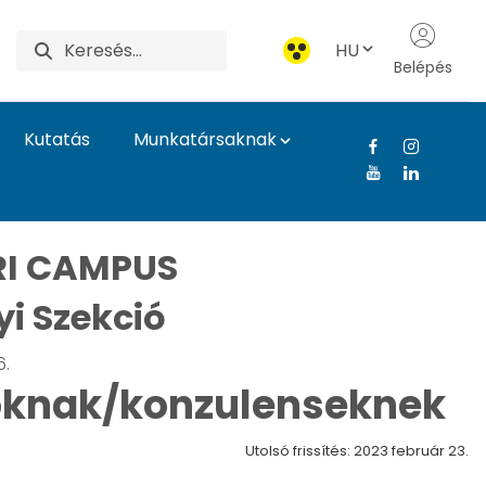
HU
Belépés
Kutatás
Munkatársaknak
s információ a látoga
I CAMPUS
i Szekció
6.
tóknak/konzulenseknek
Utolsó frissítés: 2023 február 23.