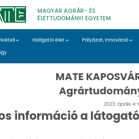
MAGYAR AGRÁR- ÉS
ÉLETTUDOMÁNYI EGYETEM
lvételi
Hallgatói élet
Pályázat, innováció
ügy
ányi Szekció – Fonto
MATE KAPOSVÁR
Agrártudomány
2023. április 4-
os információ a látoga