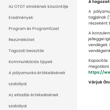
A tagozat
Az OTDT elnökének köszöntője
A pályamu
tagjainak 
Eredmények
részeként b
Program és Programfüzet
A konzulen
jelleggel i
Rezümékötet
vendégek f
Tagozati beosztás
vendégeink
Kapacitás 
Kommunikációs tippek
megoldani.
https://w
A pályamunka értékelésének
Várjuk Ön
szabályai
Az előadás értékelésének
szabályai