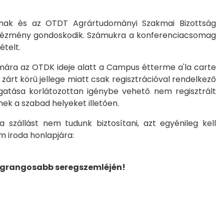
ainak és az OTDT Agrártudományi Szakmai Bizottság
 intézmény gondoskodik. Számukra a konferenciacsomag
ételt.
mára az OTDK ideje alatt a Campus étterme a'la carte
t zárt körű jellege miatt csak regisztrációval rendelkező
atása korlátozottan igénybe vehető nem regisztrált
ek a szabad helyeket illetően.
szállást nem tudunk biztosítani, azt egyénileg kell
m iroda honlapjára:
legrangosabb seregszemléjén!