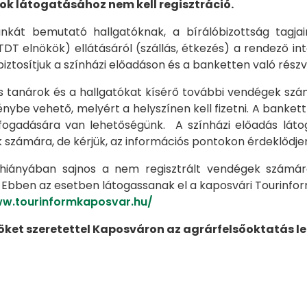
ok látogatásához nem kell regisztráció.
nkát bemutató hallgatóknak, a bírálóbizottság tagj
(TDT elnökök) ellátásáról (szállás, étkezés) a rendező
iztosítjuk a színházi előadáson és a banketten való részv
s tanárok és a hallgatókat kísérő további vendégek szá
génybe vehető, melyért a helyszínen kell fizetni. A banket
ogadására van lehetőségünk. A színházi előadás látog
 számára, de kérjük, az információs pontokon érdeklődjen
hiányában sajnos a nem regisztrált vendégek számára 
 Ebben az esetben látogassanak el a kaposvári Tourinfor
ww.tourinformkaposvar.hu/
öket szeretettel Kaposváron az agrárfelsőoktatás 