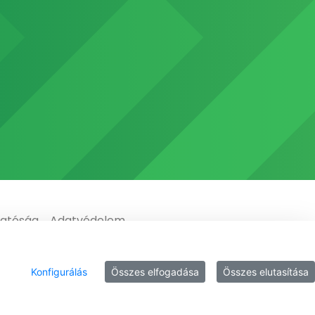
gatóság
Adatvédelem
Konfigurálás
Összes elfogadása
Összes elutasítása