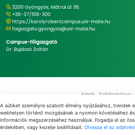
3200 Gyöngyös, Mátrai út 36.
+36-37/518-300
https://karolyrobertcampus.uni-mate.hu
foigazgato.gyongyos@uni-mate.hu
Campus-főigazgató
Dr. Bujdosó Zoltán
Email
Telefonkönyv
A sütiket személyre szabott élmény nyújtásához, trendek 
webhelyen történő mozgásának a nyomon követéséhez és f
információk megszerzéséhez használjuk. Fogadja el az össz
érdekében, vagy kezelje beállításait.
Olvassa el az adatvéd