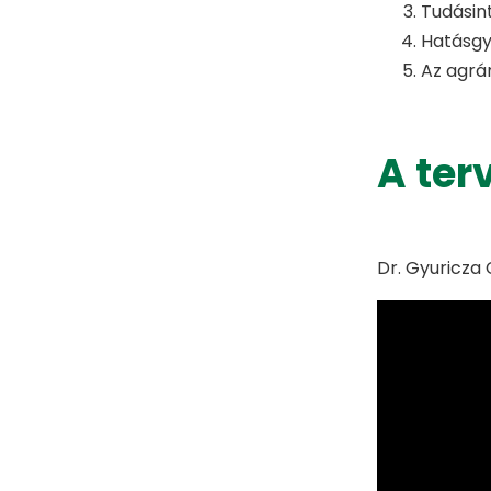
Tudásin
Hatásgy
Az agrá
A ter
Dr. Gyuricza 