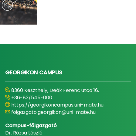
GEORGIKON CAMPUS
8360 Keszthely, Deák Ferenc utca 16.
+36-83/545-000
https://georgikoncampus.uni-mate.hu
foigazgato.georgikon@uni-mate.hu
Campus-főigazgató
Dr. Rózsa László