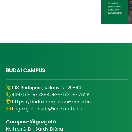
BUDAI CAMPUS
1118 Budapest, Villányi út 29-43.
+36-1/305-7354, +36-1/305-7528
https://budaicampus.uni-mate.hu
foigazgato.buda@uni-mate.hu
Campus-főigazgató
Nyitrainé Dr. Sárdy Diána