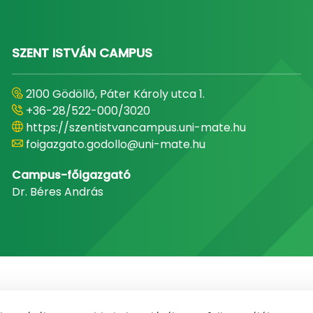
SZENT ISTVÁN CAMPUS
2100 Gödöllő, Páter Károly utca 1.
+36-28/522-000/3020
https://szentistvancampus.uni-mate.hu
foigazgato.godollo@uni-mate.hu
Campus-főigazgató
Dr. Béres András
NEPTUN
E-learning
Médiaközpont
Informatikai Igaz