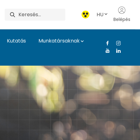
HU
Belépés
Kutatás
Munkatársaknak
yi Egyetem