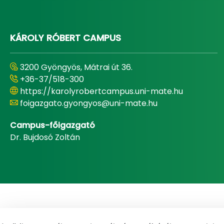
KÁROLY RÓBERT CAMPUS
3200 Gyöngyös, Mátrai út 36.
+36-37/518-300
https://karolyrobertcampus.uni-mate.hu
foigazgato.gyongyos@uni-mate.hu
Campus-főigazgató
Dr. Bujdosó Zoltán
Email
Telefonkönyv