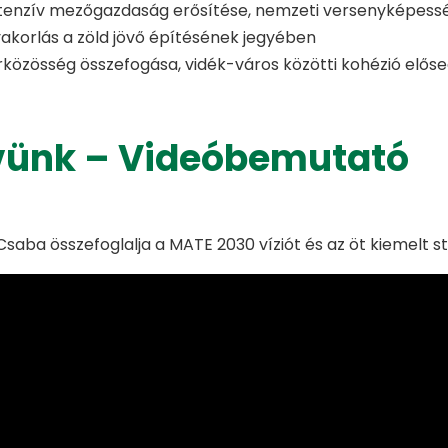
tenzív mezőgazdaság erősítése, nemzeti versenyképess
akorlás a zöld jövő építésének jegyében
rközösség összefogása, vidék-város közötti kohézió előse
vünk – Videóbemutató
Csaba összefoglalja a MATE 2030 víziót és az öt kiemelt str