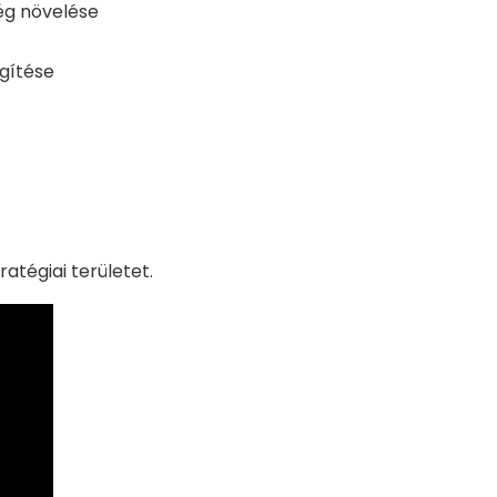
ég növelése
gítése
atégiai területet.