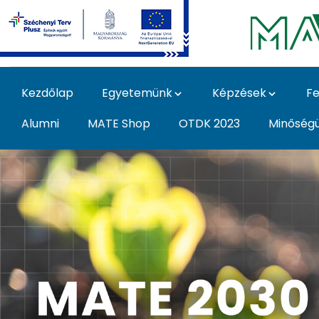
Ugrás a fő tartalomhoz
Kezdőlap
Egyetemünk
Képzések
Fe
Alumni
MATE Shop
OTDK 2023
Minőség
MATE 2030 - Magyar A