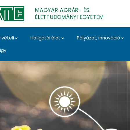
MAGYAR AGRÁR- ÉS
ÉLETTUDOMÁNYI EGYETEM
lvételi
Hallgatói élet
Pályázat, innováció
ügy
grár- és Élettudomán