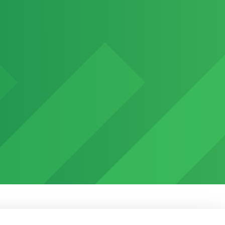
gatóság
Adatvédelem