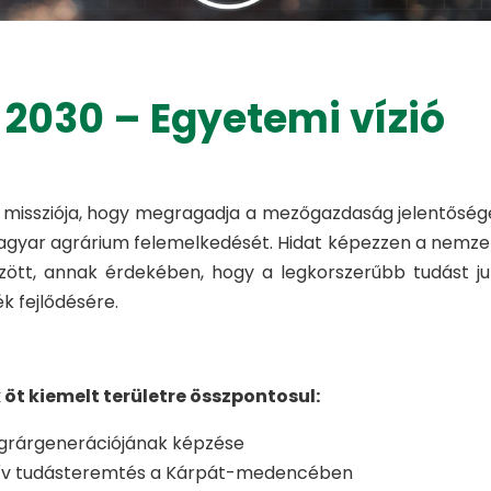
2030 – Egyetemi vízió
missziója, hogy megragadja a mezőgazdaság jelentőség
agyar agrárium felemelkedését. Hidat képezzen a nemzet
zött, annak érdekében, hogy a legkorszerűbb tudást ju
ék fejlődésére.
öt kiemelt területre összpontosul:
agrárgenerációjának képzése
ív tudásteremtés a Kárpát-medencében