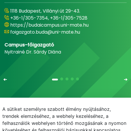
1118 Budapest, Villányi út 29-43.
+36-1/305-7354, +36-1/305-7528
https://budaicampus.uni-mate.hu
foigazgato.buda@uni-mate.hu
Campus-főigazgató
Nyitrainé Dr. Sárdy Diána
A sütiket személyre szabott élmény nyújtásához,
Email
Telefonkönyv
NEPTUN
E-learning
trendek elemzéséhez, a webhely kezeléséhez, a
felhasználók webhelyen történő mozgásának a nyomon
Médiaközpont
Informatikai Igazgatóság
követéséhez és felhasználói bázisunkkal kapcsolatos