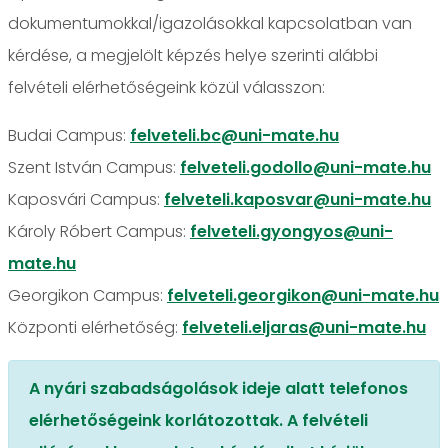
dokumentumokkal/igazolásokkal kapcsolatban van
kérdése, a megjelölt képzés helye szerinti alábbi
felvételi elérhetőségeink közül válasszon:
Budai Campus:
felveteli.bc@uni-mate.hu
Szent István Campus:
felveteli.godollo@uni-mate.hu
Kaposvári Campus:
felveteli.kaposvar@uni-mate.hu
Károly Róbert Campus:
felveteli.gyongyos@uni-
mate.hu
Georgikon Campus:
felveteli.georgikon@uni-mate.hu
Központi elérhetőség:
felveteli.eljaras@uni-mate.hu
A nyári szabadságolások ideje alatt telefonos
elérhetőségeink korlátozottak. A felvételi