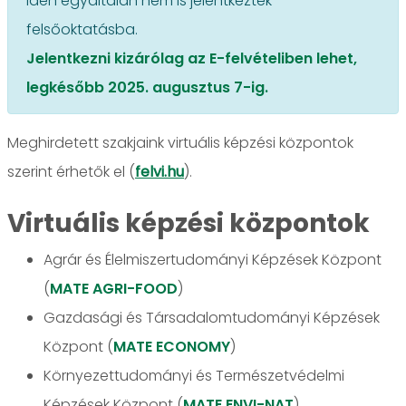
idén egyáltalán nem is jelentkeztek
felsőoktatásba.
Jelentkezni kizárólag az E-felvételiben lehet,
legkésőbb 2025. augusztus 7-ig.
Meghirdetett szakjaink virtuális képzési központok
szerint érhetők el (
felvi.hu
).
Virtuális képzési központok
Agrár és Élelmiszertudományi Képzések Központ
(
MATE AGRI-FOOD
)
Gazdasági és Társadalomtudományi Képzések
Központ (
MATE ECONOMY
)
Környezettudományi és Természetvédelmi
Képzések Központ (
MATE ENVI-NAT
)