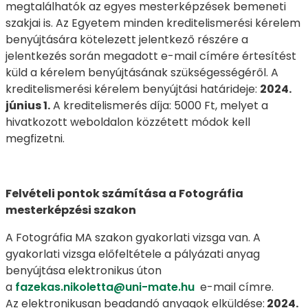
megtalálhatók az egyes mesterképzések bemeneti
szakjai is. Az Egyetem minden kreditelismerési kérelem
benyújtására kötelezett jelentkező részére a
jelentkezés során megadott e-mail címére értesítést
küld a kérelem benyújtásának szükségességéről. A
kreditelismerési kérelem benyújtási határideje:
2024.
június 1.
A kreditelismerés díja: 5000 Ft, melyet a
hivatkozott weboldalon közzétett módok kell
megfizetni.
Felvételi pontok számítása a Fotográfia
mesterképzési szakon
A Fotográfia MA szakon gyakorlati vizsga van. A
gyakorlati vizsga előfeltétele a pályázati anyag
benyújtása elektronikus úton
a
fazekas.nikoletta@uni-mate.hu
e-mail címre.
Az elektronikusan beadandó anyagok elküldése:
2024.