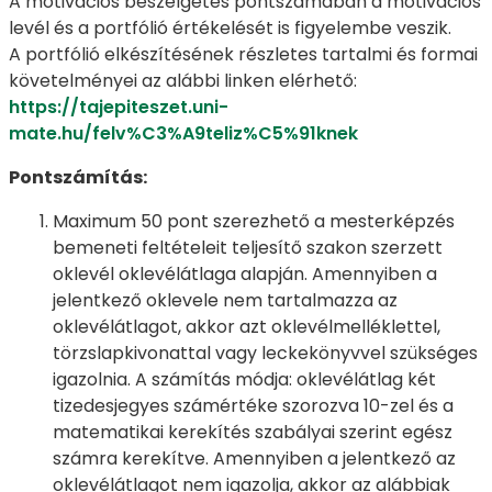
A motivációs beszélgetés pontszámában a motivációs
levél és a portfólió értékelését is figyelembe veszik.
A portfólió elkészítésének részletes tartalmi és formai
követelményei az alábbi linken elérhető:
https://tajepiteszet.uni-
mate.hu/felv%C3%A9teliz%C5%91knek
Pontszámítás:
Maximum 50 pont szerezhető a mesterképzés
bemeneti feltételeit teljesítő szakon szerzett
oklevél oklevélátlaga alapján. Amennyiben a
jelentkező oklevele nem tartalmazza az
oklevélátlagot, akkor azt oklevélmelléklettel,
törzslapkivonattal vagy leckekönyvvel szükséges
igazolnia. A számítás módja: oklevélátlag két
tizedesjegyes számértéke szorozva 10-zel és a
matematikai kerekítés szabályai szerint egész
számra kerekítve. Amennyiben a jelentkező az
oklevélátlagot nem igazolja, akkor az alábbiak