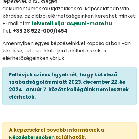
lépésével, a szükséges
dokumentumokkal/igazolásokkal kapcsolatban van
kérdése, az alábbi elérhetőségeinken kereshet minket:
E-mail cím:
felveteli.eljaras@uni-mate.hu
Tel.:
+36 28 522-000/1454
Amennyiben egyes képzéseinkkel kapcsolatban van
kérdése, azt az oldal alján található szakos
elérhetőségeinken várjuk!
Felhívjuk szíves figyelmét, hogy kötelező
szabadságolás miatt 2023. december 22. és
2024. január 7. között kollégáink nem lesznek
elérhetők.
A képzésekről bővebb információk a
Képzéskeresőben
találhatók.