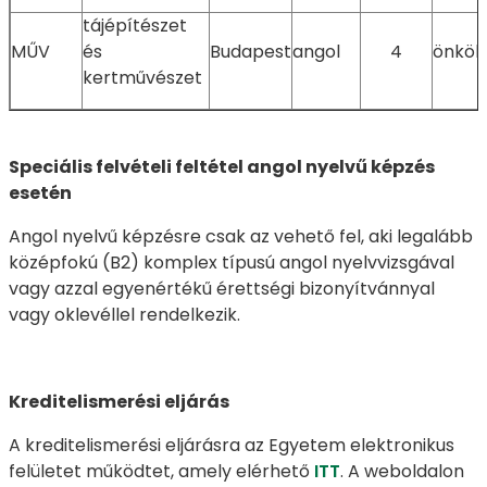
tájépítészet
MŰV
és
Budapest
angol
4
önköl
kertművészet
Speciális felvételi feltétel angol nyelvű képzés
esetén
Angol nyelvű képzésre csak az vehető fel, aki legalább
középfokú (B2) komplex típusú angol nyelvvizsgával
vagy azzal egyenértékű érettségi bizonyítvánnyal
vagy oklevéllel rendelkezik.
Kreditelismerési eljárás
A kreditelismerési eljárásra az Egyetem elektronikus
felületet működtet, amely elérhető
ITT
. A weboldalon