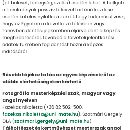
(pl. baleset, betegség, szülés) esetén lehet. A hallgató
a tanulmányok passzív félévvel történő kezdése
esetén köteles nyilatkozni arról, hogy tudomásul veszi,
hogy az Egyetem a következő félévben vagy
tanévben döntési jogkörében eljárva dönt a képzés
meghirdetéséről, továbbá a felvételi jelentkezési
adatok tükrében fog döntést hozni a képzés
indításáról.
Bővebb tájékoztatás az egyes képzésekről az
alábbi elérhetőségeken kérhető
Fotográfia mesterképzési szak, magyar vagy
angol nyelven
Fazekas Nikoletta (+36 82 502-500,
fazekas.nikoletta@uni-mate.hu
)
, Szatmári Gergely
DLA (
szatmari.gergely@uni-mate.hu
)
Tájépítészet és kertművészet mesterszak angol