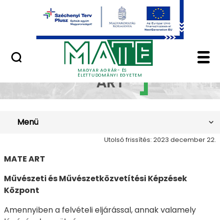
Ugrás a fő tartalomhoz
Minőségügy
ART - Magyar Agrár- 
MATE
MAGYAR AGRÁR- ÉS
ÉLETTUDOMÁNYI EGYETEM
ART
Menü
Utolsó frissítés: 2023 december 22.
MATE ART
Művészeti és Művészetközvetítési Képzések
Központ
Amennyiben a felvételi eljárással, annak valamely