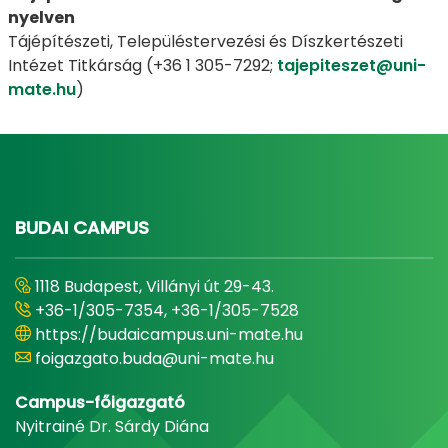
nyelven
Tájépítészeti, Településtervezési és Díszkertészeti
Intézet Titkárság (+36 1 305-7292;
tajepiteszet@uni-
mate.hu
)
BUDAI CAMPUS
1118 Budapest, Villányi út 29-43.
+36-1/305-7354, +36-1/305-7528
https://budaicampus.uni-mate.hu
foigazgato.buda@uni-mate.hu
Campus-főigazgató
Nyitrainé Dr. Sárdy Diána