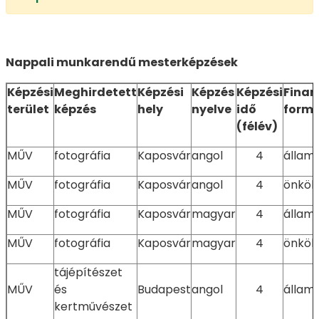
Nappali munkarendű mesterképzések
Képzési
Meghirdetett
Képzési
Képzés
Képzési
Finan
terület
képzés
hely
nyelve
idő
form
(félév)
MŰV
fotográfia
Kaposvár
angol
4
állami
MŰV
fotográfia
Kaposvár
angol
4
önköl
MŰV
fotográfia
Kaposvár
magyar
4
állami
MŰV
fotográfia
Kaposvár
magyar
4
önköl
tájépítészet
MŰV
és
Budapest
angol
4
állami
kertművészet