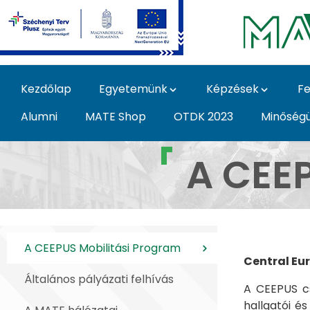
Ugrás a fő tartalomhoz
Kezdőlap
Egyetemünk
Képzések
Fe
Alumni
MATE Shop
OTDK 2023
Minőség
A CEEPUS Mobilitási 
A CEEP
A CEEPUS Mobilitási Program
Central Eu
Általános pályázati felhívás
A CEEPUS c
hallgatói és