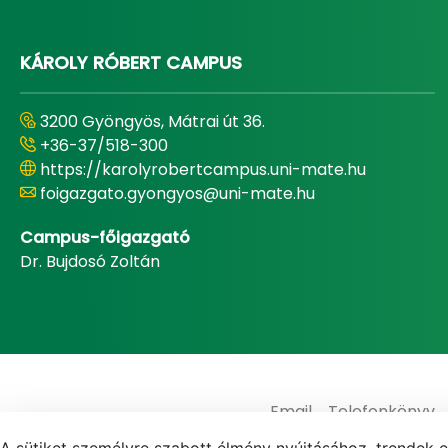
KÁROLY RÓBERT CAMPUS
3200 Gyöngyös, Mátrai út 36.
+36-37/518-300
https://karolyrobertcampus.uni-mate.hu
foigazgato.gyongyos@uni-mate.hu
Campus-főigazgató
Dr. Bujdosó Zoltán
Email
Telefonkönyv