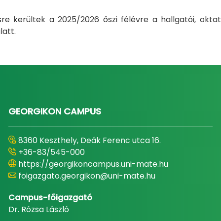
re kerültek a 2025/2026 őszi félévre a hallgatói, okta
att.
GEORGIKON CAMPUS
8360 Keszthely, Deák Ferenc utca 16.
+36-83/545-000
https://georgikoncampus.uni-mate.hu
foigazgato.georgikon@uni-mate.hu
Campus-főigazgató
Dr. Rózsa László