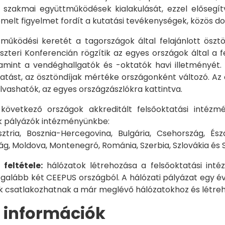
 szakmai együttműködések kialakulását, ezzel elősegí
melt figyelmet fordít a kutatási tevékenységek, közös 
űködési keretét a tagországok által felajánlott öszt
szteri Konferencián rögzítik az egyes országok által a 
lamint a vendéghallgatók és -oktatók havi illetményét.
atást, az ösztöndíjak mértéke országonként változó. Az
lvashatók, az egyes országzászlókra kattintva.
 következő országok akkreditált felsőoktatási intéz
 pályázók intézményünkbe:
sztria, Bosznia-Hercegovina, Bulgária, Csehország, És
g, Moldova, Montenegró, Románia, Szerbia, Szlovákia és S
 feltétele:
hálózatok létrehozása a felsőoktatási int
egalább két CEEPUS országból. A hálózati pályázat egy év
 csatlakozhatnak a már meglévő hálózatokhoz és létreho
, információk