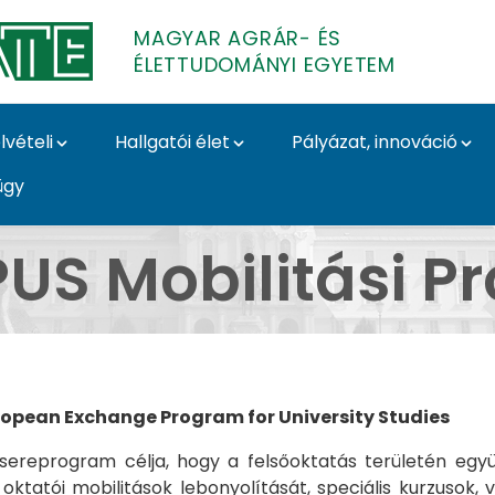
MAGYAR AGRÁR- ÉS
ÉLETTUDOMÁNYI EGYETEM
lvételi
Hallgatói élet
Pályázat, innováció
ügy
Program - Magyar Agrá
US Mobilitási 
ropean Exchange Program for University Studies
sereprogram célja, hogy a felsőoktatás területén eg
 oktatói mobilitások lebonyolítását, speciális kurzusok,