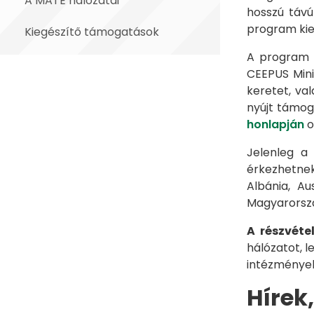
A MATE hálózatai
hosszú távú
program kie
Kiegészítő támogatások
A program m
CEEPUS Mini
keretet, va
nyújt támog
honlapján
o
Jelenleg a
érkezhetnek
Albánia, Au
Magyarorszá
A részvétel
hálózatot, l
intézmények
Hírek