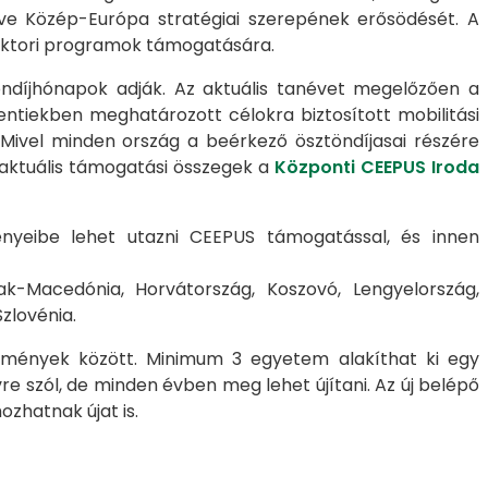
tve Közép-Európa stratégiai szerepének erősödését. A
doktori programok támogatására.
öndíjhónapok adják. Az aktuális tanévet megelőzően a
fentiekben meghatározott célokra biztosított mobilitási
 Mivel minden ország a beérkező ösztöndíjasai részére
 aktuális támogatási összegek a
Központi CEEPUS Iroda
ményeibe lehet utazni CEEPUS támogatással, és innen
zak-Macedónia, Horvátország, Koszovó, Lengyelország,
zlovénia.
ézmények között. Minimum 3 egyetem alakíthat ki egy
re szól, de minden évben meg lehet újítani. Az új belépő
zhatnak újat is.