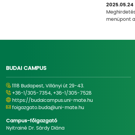
2025.05.24
Meghirdetés
menüpont al
BUDAI CAMPUS
1118 Budapest, Villányi út 29-43.
+36-1/305-7354, +36-1/305-7528
https://budaicampus.uni-mate.hu
foigazgato.buda@uni-mate.hu
Campus-főigazgató
Nyitrainé Dr. Sárdy Diána