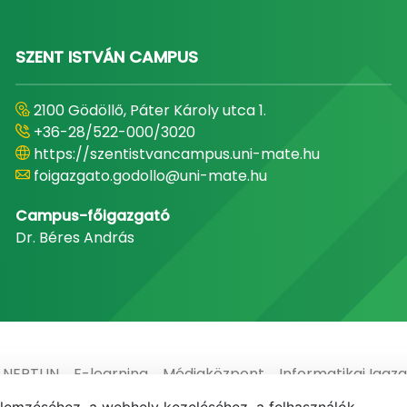
SZENT ISTVÁN CAMPUS
2100 Gödöllő, Páter Károly utca 1.
+36-28/522-000/3020
https://szentistvancampus.uni-mate.hu
foigazgato.godollo@uni-mate.hu
Campus-főigazgató
Dr. Béres András
NEPTUN
E-learning
Médiaközpont
Informatikai Igaz