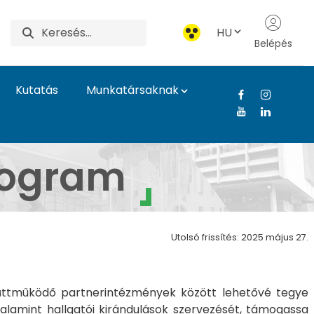
HU
Belépés
Kutatás
Munkatársaknak
r- és Élettudományi 
Program
Utolsó frissítés: 2025 május 27.
yüttműködő partnerintézmények között lehetővé tegye
 valamint hallgatói kirándulások szervezését, támogassa