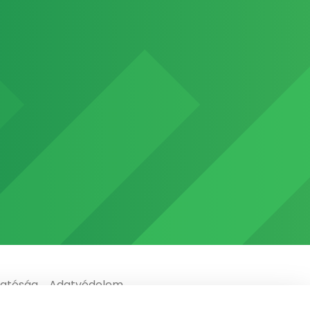
gatóság
Adatvédelem