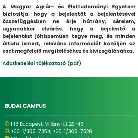
A Magyar Agrár- és Élettudományi Egyetem
biztosítja, hogy a bejelentőt a bejelentésével
összefüggésben ne érje hátrány, sérelem,
ugyanakkor elvárás, hogy a bejelentő a
bejelentést jóhiszeműen tegye meg, és minden
általa ismert, releváns információt közöljön az
eset megfelelő megítéléséhez és kivizsgálásához.
Adatkezelési tájékoztató (pdf)
BUDAI CAMPUS
1118 Budapest, Villányi út 29-43.
+36-1/305-7354, +36-1/305-7528