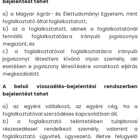
bejelentést tehet
a) a Magyar Agrár- és Élettudományi Egyetem, mint
foglalkoztató által foglalkoztatott,
b) az a foglalkoztatott, akinek a foglalkoztatónál
fennálló foglalkoztatásra irányuló jogviszonya
megszűnt, és
c) a foglalkoztatóval foglalkoztatásra irányuló
jogviszonyt létesíteni kívánó olyan személy, aki
esetében e jogviszony létesítésére vonatkozó eljárás
megkezdődött.
A belső visszaélés-bejelentési rendszerben
bejelentést tehet
a) az egyéni vállalkozó, az egyéni cég, ha a
foglalkoztatóval szerződéses kapcsolatban áll,
b) a foglalkoztató tekintetében tulajdonosi
részesedéssel rendelkező személy, valamint a
foglalkoztató ügyviteli, ügyvezető, illetve felügyelő