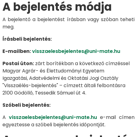
A bejelentés módja
A bejelentő a bejelentést írásban vagy szóban teheti
meg.
Írásbeli bejelentés:
E-mailben:
visszaelesbejelentes@uni-mate.hu
Postai úton:
zárt borítékban a következő címzéssel
Magyar Agrár- és Élettudományi Egyetem
Igazgatási, Adatvédelmi és Oktatási Jogi Osztály
"Visszaélés-bejelentés" – címzett általi felbontásra
2100 Gödöllő, Tessedik Sámuel út 4.
Szóbeli bejelentés:
A
visszaelesbejelentes@uni-mate.hu
e-mail címen
egyeztesse a szóbeli bejelentés időpontját.