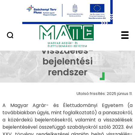
Ugrás a fő tartalomhoz
Minőségügy
Belső visszaélés-beje
Belső
MAGYAR AGRÁR- ÉS
ÉLETTUDOMÁNYI EGYETEM
visszaélés-
bejelentési
rendszer
Utolsó frissítés: 2025 június 11.
A Magyar Agrár- és Élettudományi Egyetem (a
továbbiakban úgyis, mint foglalkoztató) a panaszokról,
a közérdekű bejelentésekről, valamint a visszaélések
bejelentésével összefüggő szabályokról szóló 2023. évi
XXV. törvény rendelkezései alapján belső visszaélés-