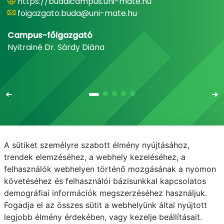
https://budaicampus.uni-mate.hu
foigazgato.buda@uni-mate.hu
Campus-főigazgató
Nyitrainé Dr. Sárdy Diána
A sütiket személyre szabott élmény nyújtásához,
Email
Telefonkönyv
NEPTUN
E-learning
trendek elemzéséhez, a webhely kezeléséhez, a
felhasználók webhelyen történő mozgásának a nyomon
Médiaközpont
Informatikai Igazgatóság
követéséhez és felhasználói bázisunkkal kapcsolatos
demográfiai információk megszerzéséhez használjuk.
Adatvédelem
Fogadja el az összes sütit a webhelyünk által nyújtott
legjobb élmény érdekében, vagy kezelje beállításait.