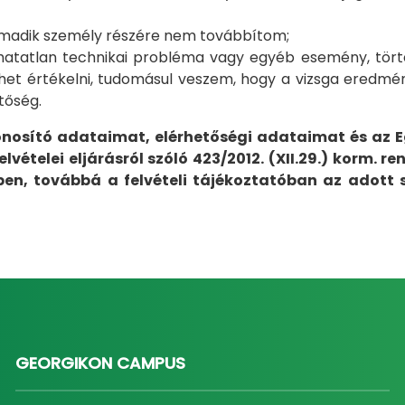
harmadik személy részére nem továbbítom;
hatatlan technikai probléma vagy egyéb esemény, tört
 lehet értékelni, tudomásul veszem, hogy a vizsga eredm
tőség.
osító adataimat, elérhetőségi adataimat és az E
ételei eljárásról szóló 423/2012. (XII.29.) korm. ren
ben, továbbá a felvételi tájékoztatóban az adott
GEORGIKON CAMPUS