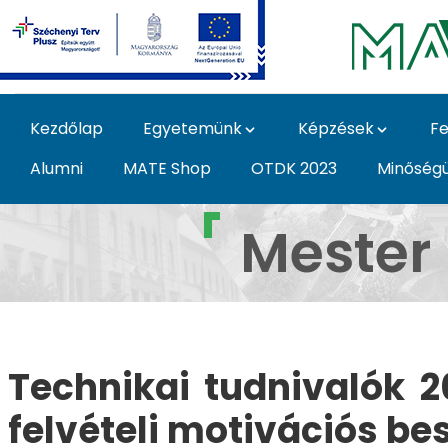
Ugrás a fő tartalomhoz
Kezdőlap
Egyetemünk
Képzések
Fe
Alumni
MATE Shop
OTDK 2023
Minőség
Felvételi motivációs 
Mester
Technikai tudnivalók 2
felvételi motivációs b