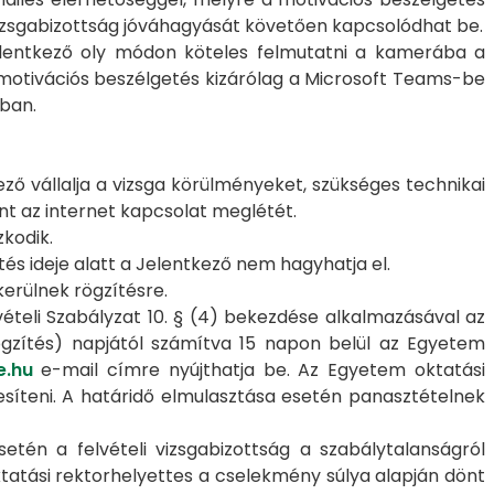
 vizsgabizottság jóváhagyását követően kapcsolódhat be.
Jelentkező oly módon köteles felmutatni a kamerába a
motivációs beszélgetés kizárólag a Microsoft Teams-be
ban.
ező vállalja a vizsga körülményeket, szükséges technikai
int az internet kapcsolat meglétét.
kodik.
tés ideje alatt a Jelentkező nem hagyhatja el.
kerülnek rögzítésre.
vételi Szabályzat 10. § (4) bekezdése alkalmazásával az
ögzítés) napjától számítva 15 napon belül az Egyetem
e.hu
e-mail címre nyújthatja be. Az Egyetem oktatási
tesíteni. A határidő elmulasztása esetén panasztételnek
tén a felvételi vizsgabizottság a szabálytalanságról
tatási rektorhelyettes a cselekmény súlya alapján dönt