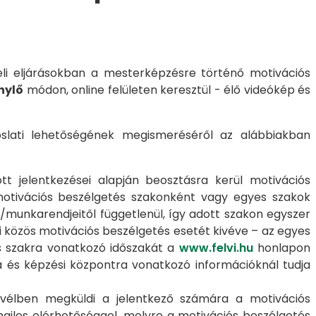
eli eljárásokban a mesterképzésre történő motivációs
nylő
módon, online felületen keresztül - élő videókép és
voslati lehetőségének megismeréséről az alábbiakban
tt jelentkezései alapján beosztásra kerül motivációs
A motivációs beszélgetés szakonként vagy egyes szakok
/munkarendjeitől függetlenül, így adott szakon egyszer
i közös motivációs beszélgetés esetét kivéve – az egyes
s szakra vonatkozó időszakát a
www.felvi.hu
honlapon
sra és képzési központra vonatkozó információknál tudja
evélben megküldi a jelentkező számára a motivációs
iles elérhetőséggel, melyre a motivációs beszélgetés