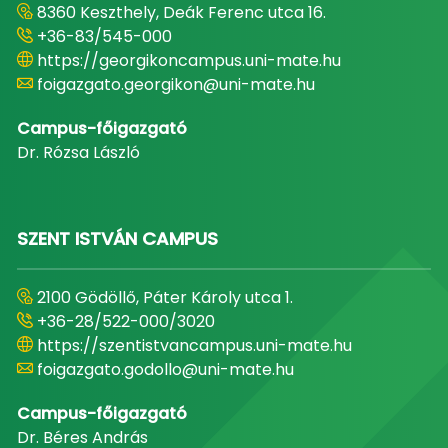
8360 Keszthely, Deák Ferenc utca 16.
+36-83/545-000
https://georgikoncampus.uni-mate.hu
foigazgato.georgikon@uni-mate.hu
Campus-főigazgató
Dr. Rózsa László
SZENT ISTVÁN CAMPUS
2100 Gödöllő, Páter Károly utca 1.
+36-28/522-000/3020
https://szentistvancampus.uni-mate.hu
foigazgato.godollo@uni-mate.hu
Campus-főigazgató
Dr. Béres András