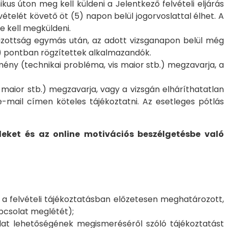
ikus úton meg kell küldeni a Jelentkező felvételi eljárás
telét követő öt (5) napon belül jogorvoslattal élhet. A
e kell megküldeni.
bizottság egymás után, az adott vizsganapon belül még
 n) pontban rögzítettek alkalmazandók.
ny (technikai probléma, vis maior stb.) megzavarja, a
maior stb.) megzavarja, vagy a vizsgán elháríthatatlan
-mail címen köteles tájékoztatni. Az esetleges pótlás
leket és az online motivációs beszélgetésbe való
 a felvételi tájékoztatásban előzetesen meghatározott,
apcsolat meglétét);
slat lehetőségének megismeréséről szóló tájékoztatást