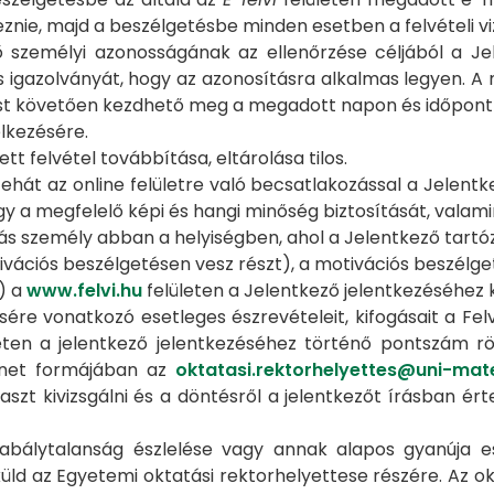
keznie, majd a beszélgetésbe minden esetben a felvételi
ző személyi azonosságának az ellenőrzése céljából a 
igazolványát, hogy az azonosításra alkalmas legyen. A 
tást követően kezdhető meg a megadott napon és időpont
lkezésére.
tt felvétel továbbítása, eltárolása tilos.
ehát az online felületre való becsatlakozással a Jelentk
 így a megfelelő képi és hangi minőség biztosítását, valam
ás személy abban a helyiségben, ahol a Jelentkező tartóz
tivációs beszélgetésen vesz részt), a motivációs beszélge
) a
www.felvi.hu
felületen a Jelentkező jelentkezéséhez 
ére vonatkozó esetleges észrevételeit, kifogásait a Fel
eten a jelentkező jelentkezéséhez történő pontszám r
zenet formájában az
oktatasi.rektorhelyettes@uni-mat
szt kivizsgálni és a döntésről a jelentkezőt írásban ér
bálytalanság észlelése vagy annak alapos gyanúja ese
ld az Egyetemi oktatási rektorhelyettese részére. Az ok