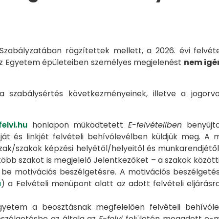
zabályzatában rögzítettek mellett, a 2026. évi felvét
 az Egyetem épületeiben személyes megjelenést
nem igé
, a szabálysértés következményeinek, illetve a jogor
elvi.hu
honlapon működtetett
E-felvételiben
benyújto
ját és linkjét felvételi behívólevélben küldjük meg. 
zak/szakok képzési helyétől/helyeitől és munkarendjétől
öbb szakot is megjelelő Jelentkezőket – a szakok között
 be motivációs beszélgetésre. A motivációs beszélgeté
u
) a Felvételi menüpont alatt az adott felvételi eljárá
egyetem a beosztásnak megfelelően felvételi behívól
beszélgetésbe az általa az
E-felvi
felületén megadott e-ma