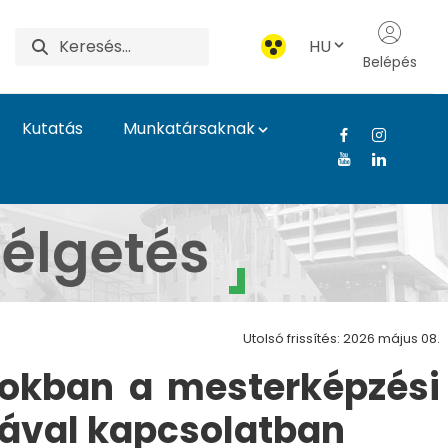
HU
Belépés
Kutatás
Munkatársaknak
Agrár- és Élettudomán
élgetés
Utolsó frissítés: 2026 május 08.
ásokban a mesterképzési
sával kapcsolatban