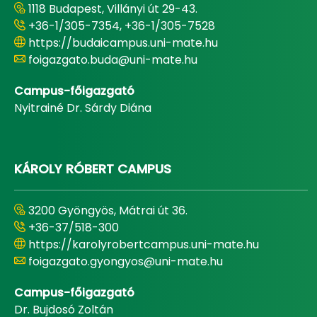
1118 Budapest, Villányi út 29-43.
+36-1/305-7354, +36-1/305-7528
https://budaicampus.uni-mate.hu
foigazgato.buda@uni-mate.hu
Campus-főigazgató
Nyitrainé Dr. Sárdy Diána
KÁROLY RÓBERT CAMPUS
3200 Gyöngyös, Mátrai út 36.
+36-37/518-300
https://karolyrobertcampus.uni-mate.hu
foigazgato.gyongyos@uni-mate.hu
Campus-főigazgató
Dr. Bujdosó Zoltán