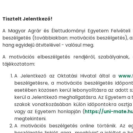
Tisztelt Jelentkező!
A Magyar Agrár és Élettudományi Egyetem Felvételi S
beszélgetés (továbbiakban: motivációs beszélgetés),
hang egyidejű átvitelével - valósul meg.
A motivációs elbeszélgetés rendjéről, szabályainak
tájékoztatom:
A Jelentkező az Oktatási Hivatal által a
www.f
beszélgetésre, a motivációs beszélgetés időpont
esetében közösen kerül lebonyolításra az adott s
kerül a Jelentkező meghallgatásra. Az Egyetem a t
szakok vonatkozásában külön időpontokra osztja
vagy az Egyetem honlapján (
https://uni-mate.h
megtekinteni.
A motivációs beszélgetés online történik. Az 
beszélgetés linkjét, azaz „meghívja” a jelöltet a 