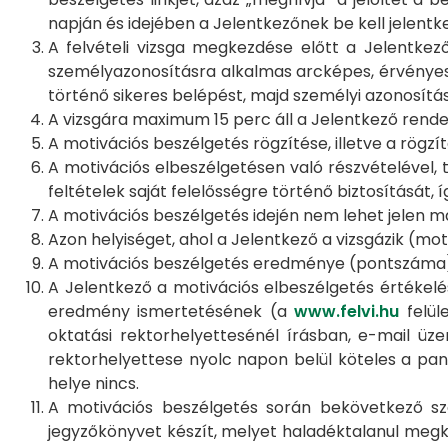
napján és idejében a Jelentkezőnek be kell jelent
A felvételi vizsga megkezdése előtt a Jelentke
személyazonosításra alkalmas arcképes, érvényes 
történő sikeres belépést, majd személyi azonosí
A vizsgára maximum 15 perc áll a Jelentkező rende
A motivációs beszélgetés rögzítése, illetve a rögzíte
A motivációs elbeszélgetésen való részvételével, t
feltételek saját felelősségre történő biztosítását,
A motivációs beszélgetés idején nem lehet jelen m
Azon helyiséget, ahol a Jelentkező a vizsgázik (mo
A motivációs beszélgetés eredménye (pontszáma
A Jelentkező a motivációs elbeszélgetés értékelés
eredmény ismertetésének (a
www.felvi.hu
felül
oktatási rektorhelyettesénél írásban, e-mail ü
rektorhelyettese nyolc napon belül köteles a pana
helye nincs.
A motivációs beszélgetés során bekövetkező sza
jegyzőkönyvet készít, melyet haladéktalanul megkü