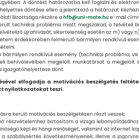
 ügyében. A döntést határozatba kell foglalni és elektron
elyettes döntése ellen a jelentkező a határozat kézhezvé
rálati Bizottsága részére a
hfb@uni-mate.hu
e-mail címr
erült technikai probléma miatt megszakad, a felvételi 
felvételiző újrahívását, sikertelenség esetén az m) vagy
etem érdekkörében felmerülő bármilyen rendkívüli esemé
ételni.
 bármilyen rendkívüli esemény (technikai probléma, vis 
eli behívólevélben megjelölt munkatársat a megjelölt e
i igazgatóhelyettese dönt.
ével elfogadja a motivációs beszélgetés feltéte
nyilatkozatokat teszi.
ásra kerülő motivációs beszélgetésen részt veszek;
énő részvételemhez biztosítom a vizsga lebonyolításához
minőségű képi és hangi minőséget, valamint az internet k
, a szabálysértés következményeinek, illetve a jogorvo