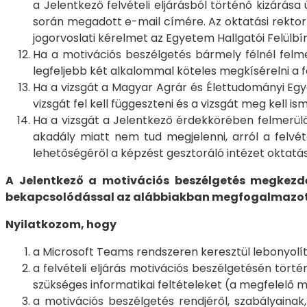
a Jelentkező felvételi eljárásból történő kizárása
során megadott e-mail címére. Az oktatási rektorh
jogorvoslati kérelmet az Egyetem Hallgatói Felülbí
Ha a motivációs beszélgetés bármely félnél felm
legfeljebb két alkalommal köteles megkísérelni a 
Ha a vizsgát a Magyar Agrár és Élettudományi Egy
vizsgát fel kell függeszteni és a vizsgát meg kell ism
Ha a vizsgát a Jelentkező érdekkörében felmerülő
akadály miatt nem tud megjelenni, arról a felvét
lehetőségéről a képzést gesztoráló intézet oktatás
A Jelentkező a motivációs beszélgetés megkezdés
bekapcsolódással az alábbiakban megfogalmazott 
Nyilatkozom, hogy
a Microsoft Teams rendszeren keresztül lebonyolít
a felvételi eljárás motivációs beszélgetésén tört
szükséges informatikai feltételeket (a megfelelő 
a motivációs beszélgetés rendjéről, szabályainak