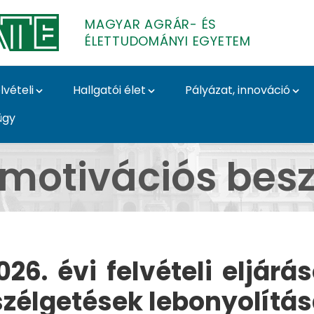
MAGYAR AGRÁR- ÉS
ÉLETTUDOMÁNYI EGYETEM
lvételi
Hallgatói élet
Pályázat, innováció
ügy
beszélgetés - Magyar 
 motivációs besz
026. évi felvételi eljár
eszélgetések lebonyolítá