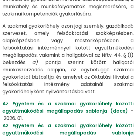
munkahely és munkafolyamatok megismerésére, a
szakmai kompetenciák gyakorlására.
A
szakmai gyakorlóhely azon jogi személy, gazdálkodó
szervezet, amely felsőoktatási szakképzésben,
alapképzésben vagy mesterképzésben a
felsőoktatási intézménnyel kötött együttműködési
megállapodás, valamint a hallgatóval az Nftv. 44. § (1)
bekezdés
a)
pontja szerint kötött hallgatói
munkaszerződés alapján, az egybefüggő szakmai
gyakorlatot biztosítja, és amelyet az Oktatási Hivatal a
felsőoktatási intézmény adatainál szakmai
gyakorlóhelyként nyilvántartásba vett.
Az Egyetem és a szakmai gyakorlóhely közötti
együttműködési megállapodás sablonja (docx)
–
2026. 01.
Az Egyetem és a szakmai gyakorlóhely közötti
együttműködési megállapodás sablonja