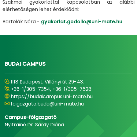
Szakmai gyakorlattal kapcsolatban az alábbi
elérhetőségen lehet érdeklődni:
Bartolák Nóra -
gyakorlat.godollo@uni-mate.hu
BUDAI CAMPUS
1118 Budapest, Villányi út 29-43.
+36-1/305-7354, +36-1/305-7528
https://budaicampus.uni-mate.hu
foigazgato.buda@uni-mate.hu
Campus-főigazgató
Nyitrainé Dr. Sárdy Diána