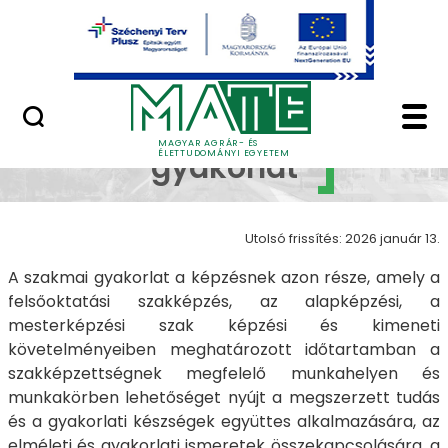
Ugrás a fő tartalomhoz
Minőségügy
Szakmai gyakorlat - 
Szakmai
MAGYAR AGRÁR- ÉS
ÉLETTUDOMÁNYI EGYETEM
gyakorlat
Utolsó frissítés: 2026 január 13.
A szakmai gyakorlat a képzésnek azon része, amely a
felsőoktatási szakképzés, az alapképzési, a
mesterképzési szak képzési és kimeneti
követelményeiben meghatározott időtartamban a
szakképzettségnek megfelelő munkahelyen és
munkakörben lehetőséget nyújt a megszerzett tudás
és a gyakorlati készségek együttes alkalmazására, az
elméleti és gyakorlati ismeretek összekapcsolására, a