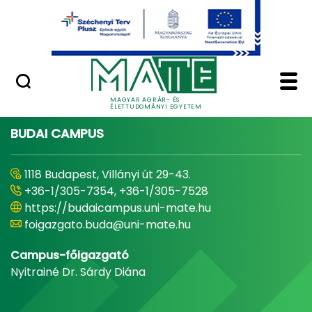
Ugrás a fő tartalomhoz
Minőségügy
Home - Magyar Agrár
MAGYAR AGRÁR- ÉS
ÉLETTUDOMÁNYI EGYETEM
BUDAI CAMPUS
1118 Budapest, Villányi út 29-43.
+36-1/305-7354, +36-1/305-7528
https://budaicampus.uni-mate.hu
foigazgato.buda@uni-mate.hu
Campus-főigazgató
Nyitrainé Dr. Sárdy Diána