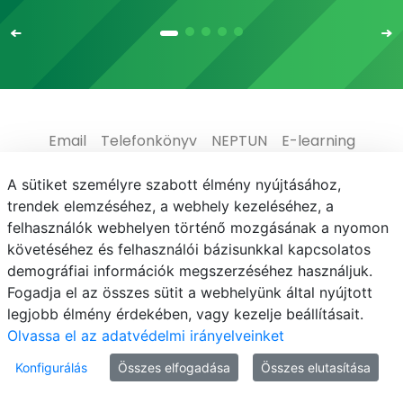
Email
Telefonkönyv
NEPTUN
E-learning
Médiaközpont
Informatikai Igazgatóság
A sütiket személyre szabott élmény nyújtásához,
trendek elemzéséhez, a webhely kezeléséhez, a
Adatvédelem
felhasználók webhelyen történő mozgásának a nyomon
követéséhez és felhasználói bázisunkkal kapcsolatos
demográfiai információk megszerzéséhez használjuk.
Fogadja el az összes sütit a webhelyünk által nyújtott
legjobb élmény érdekében, vagy kezelje beállításait.
© MATE 2021
Olvassa el az adatvédelmi irányelveinket
Konfigurálás
Összes elfogadása
Összes elutasítása